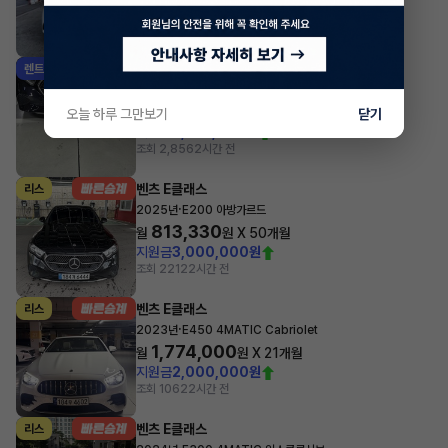
지원금
7,000,000원
조회 676
1시간 전
벤츠 E클래스
렌트
·
2025년
E200 아방가르드
924,770
월
원 X
49
개월
오늘 하루 그만보기
닫기
지원금
2,253,000원
조회 2,856
2시간 전
벤츠 E클래스
리스
·
2025년
E200 아방가르드
813,330
월
원 X
50
개월
지원금
3,000,000원
조회 221
22시간 전
벤츠 E클래스
리스
·
2023년
E450 4MATIC Cabriolet
1,774,000
월
원 X
21
개월
지원금
2,000,000원
조회 106
22시간 전
벤츠 E클래스
리스