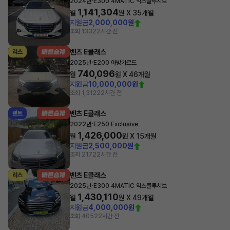
·
2024년
E300 4MATIC 익스클루시브
1,141,304
월
원 X
35
개월
지원금
2,000,000원
조회 133
22시간 전
벤츠 E클래스
리스
·
2025년
E200 아방가르드
740,096
월
원 X
46
개월
지원금
10,000,000원
조회 1,312
22시간 전
벤츠 E클래스
렌트
·
2022년
E250 Exclusive
1,426,000
월
원 X
15
개월
지원금
2,500,000원
조회 217
22시간 전
벤츠 E클래스
리스
·
2025년
E300 4MATIC 익스클루시브
1,430,110
월
원 X
49
개월
지원금
4,000,000원
조회 405
22시간 전