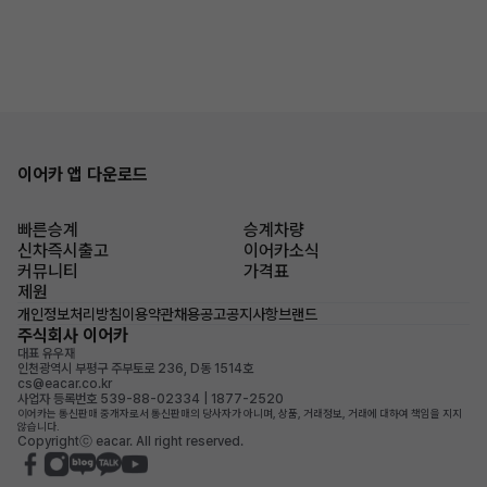
이어카 앱 다운로드
빠른승계
승계차량
신차즉시출고
이어카소식
커뮤니티
가격표
제원
개인정보처리방침
이용약관
채용공고
공지사항
브랜드
주식회사 이어카
대표 유우재
인천광역시 부평구 주부토로 236, D동 1514호
cs@eacar.co.kr
사업자 등록번호 539-88-02334 | 1877-2520
이어카는 통신판매 중개자로서 통신판매의 당사자가 아니며, 상품, 거래정보, 거래에 대하여 책임을 지지
않습니다.
Copyrightⓒ eacar. All right reserved.