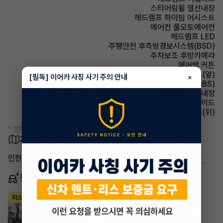
스티어링휠 열선내장
헤드램프 하이빔 어시스트
에어컨 풀오토에어컨
헤드램프 LED
주행안전 후측방경보시스템(BSD)
주차보조 후방카메라
에어백 커튼
시트 열선시트(앞)
[필독] 이어카 사칭 사기 주의 안내
×
주행안전 미끄럼 방지장치(ABS)
룸미러 하이패스 내장
에어백 사이드
시트 열선시트(뒤)
* 정확한 정보는 판매자와 반드시 확인하시기 바랍니다.
차량 위치
인천 부평구 삼산동
동일 차종 이어카
벤츠 E클래스
리스
·
2025년
E200 아방가르드
974,780
월
원 X
49
개월