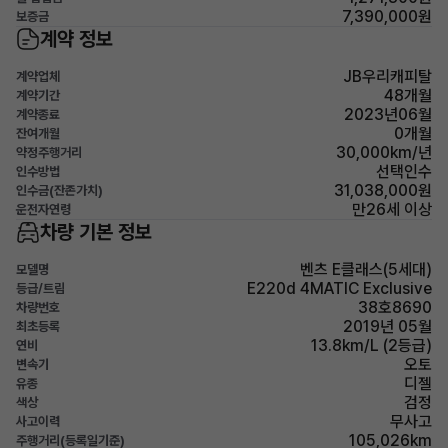
7,390,000원
보증금
계약 정보
JB우리캐피탈
계약업체
48개월
계약기간
2023년06월
계약종료
0개월
잔여개월
30,000km/년
약정주행거리
선택인수
인수방법
31,038,000원
인수금(잔존가치)
만26세 이상
운전자연령
차량 기본 정보
벤츠 E클래스(5세대)
모델명
E220d 4MATIC Exclusive
등급/트림
38호8690
차량번호
2019년 05월
최초등록
13.8km/L (2등급)
연비
오토
변속기
디젤
유종
검정
색상
무사고
사고이력
105,026km
주행거리(등록일기준)