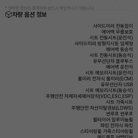
* 정확한 정보는 판매자와 반드시 확인하시기 바랍니다.
차량 옵션 정보
사이드미러 전동접이
에어백 무릎보호
시트 전동시트(운전석)
사이드미러 방향지시등 일체형
에어백 동승석
시트 전동시트(동승석)
유무선단자 블루투스
에어백 운전석
시트 메모리시트(운전석)
룸미러 전자식 룸미러(ECM)
유무선단자 USB
시트 메모리시트(동승석)
주행안전 차체자세제어장치(VDC,ESC,ESP)
시트 가죽시트
주행안전 차선이탈경보(LDWS)
썬루프 썬루프
휠타이어 알루미늄휠
파킹 전자식 파킹
스티어링휠 가죽스티어링휠
헤드램프 어탭티브