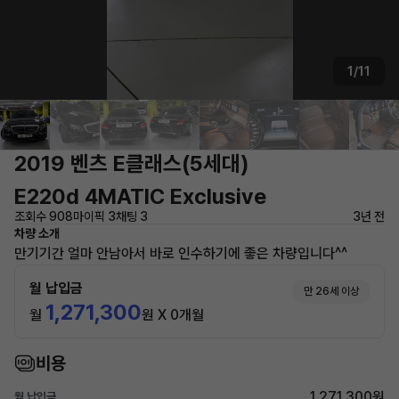
1/11
2019 벤츠 E클래스(5세대)
E220d 4MATIC Exclusive
조회수 908
마이픽 3
채팅 3
3년 전
차량 소개
만기기간 얼마 안남아서 바로 인수하기에 좋은 차량입니다^^
월 납입금
만 26세 이상
1,271,300
월
원 X 0개월
비용
1,271,300원
월 납입금