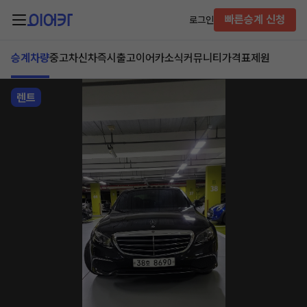
빠른승계 신청
로그인
승계차량
중고차
신차즉시출고
이어카소식
커뮤니티
가격표
제원
렌트