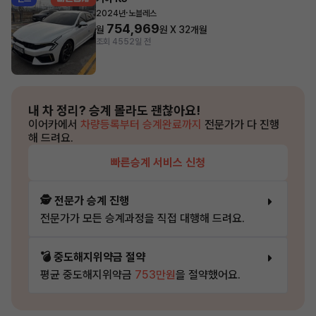
·
2024년
노블레스
754,969
월
원 X
32
개월
조회 455
2일 전
내 차 정리?
승계 몰라도 괜찮아요!
이어카에서
차량등록부터 승계완료까지
전문가가 다 진행
해 드려요.
빠른승계 서비스 신청
🕵️ 전문가 승계 진행
전문가가 모든 승계과정을 직접 대행해 드려요.
💣 중도해지위약금 절약
평균 중도해지위약금
753만원
을 절약했어요.