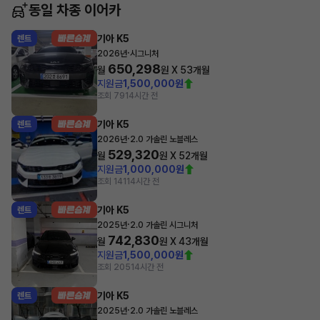
동일 차종 이어카
기아 K5
렌트
·
2026년
시그니처
650,298
월
원 X
53
개월
지원금
1,500,000원
조회 79
14시간 전
기아 K5
렌트
·
2026년
2.0 가솔린 노블레스
529,320
월
원 X
52
개월
지원금
1,000,000원
조회 141
14시간 전
기아 K5
렌트
·
2025년
2.0 가솔린 시그니처
742,830
월
원 X
43
개월
지원금
1,500,000원
조회 205
14시간 전
기아 K5
렌트
·
2025년
2.0 가솔린 노블레스