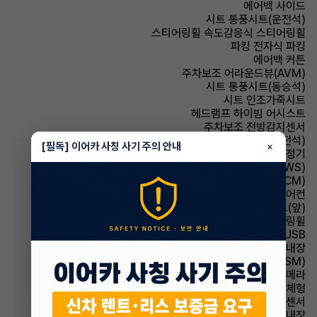
에어백 사이드
시트 통풍시트(운전석)
스티어링휠 속도감응식 스티어링휠
파킹 전자식 파킹
에어백 커튼
주차보조 어라운드뷰(AVM)
시트 통풍시트(동승석)
시트 인조가죽시트
헤드램프 하이빔 어시스트
주차보조 전방감지센서
시트 전동시트(운전석)
[필독] 이어카 사칭 사기 주의 안내
×
에어컨 공기청정기
주행안전 차선이탈경보(LDWS)
룸미러 전자식 룸미러(ECM)
에어컨 풀오토에어컨
시트 열선시트(앞)
스티어링휠 가죽스티어링휠
유무선단자 USB
스티어링휠 열선내장
주행안전 샤시 통합 제어 시스템(VSM)
주차보조 후방카메라
사이드미러 방향지시등 일체형
주차보조 후방감지센서
룸미러 하이패스 내장