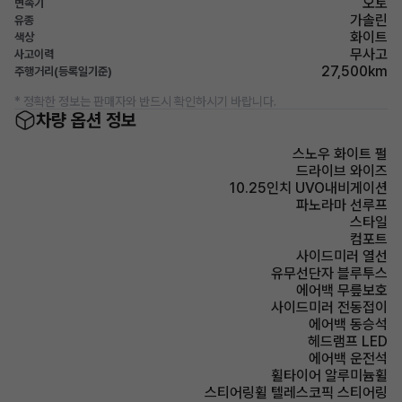
오토
변속기
가솔린
유종
화이트
색상
무사고
사고이력
27,500km
주행거리(등록일기준)
* 정확한 정보는 판매자와 반드시 확인하시기 바랍니다.
차량 옵션 정보
스노우 화이트 펄
드라이브 와이즈
10.25인치 UVO내비게이션
파노라마 선루프
스타일
컴포트
사이드미러 열선
유무선단자 블루투스
에어백 무릎보호
사이드미러 전동접이
에어백 동승석
헤드램프 LED
에어백 운전석
휠타이어 알루미늄휠
스티어링휠 텔레스코픽 스티어링