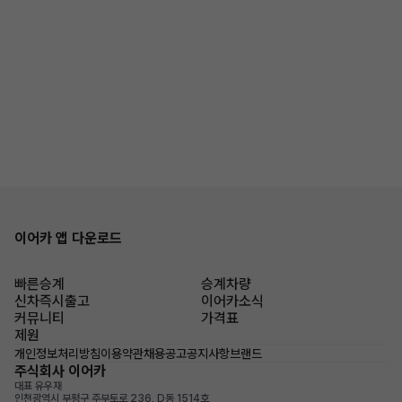
이어카 앱 다운로드
빠른승계
승계차량
신차즉시출고
이어카소식
커뮤니티
가격표
제원
개인정보처리방침
이용약관
채용공고
공지사항
브랜드
주식회사 이어카
대표 유우재
인천광역시 부평구 주부토로 236, D동 1514호