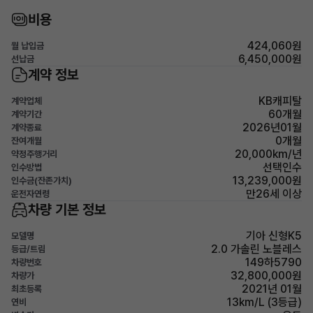
비용
424,060원
월 납입금
6,450,000원
선납금
계약 정보
KB캐피탈
계약업체
60개월
계약기간
2026년01월
계약종료
0개월
잔여개월
20,000km/년
약정주행거리
선택인수
인수방법
13,239,000원
인수금(잔존가치)
만26세 이상
운전자연령
차량 기본 정보
기아 신형K5
모델명
2.0 가솔린 노블레스
등급/트림
149하5790
차량번호
32,800,000원
차량가
2021년 01월
최초등록
13km/L (3등급)
연비