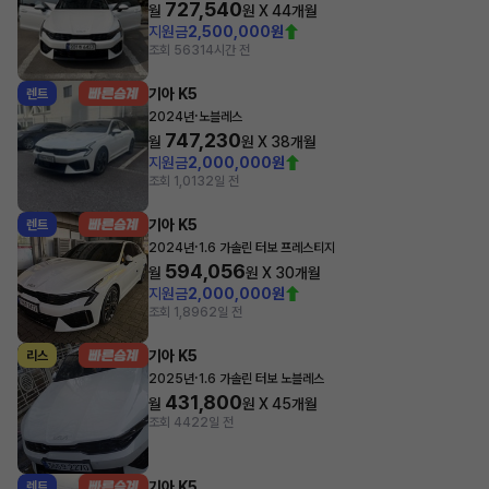
727,540
월
원 X
44
개월
지원금
2,500,000원
조회 563
14시간 전
기아 K5
렌트
·
2024년
노블레스
747,230
월
원 X
38
개월
지원금
2,000,000원
조회 1,013
2일 전
기아 K5
렌트
·
2024년
1.6 가솔린 터보 프레스티지
594,056
월
원 X
30
개월
지원금
2,000,000원
조회 1,896
2일 전
기아 K5
리스
·
2025년
1.6 가솔린 터보 노블레스
431,800
월
원 X
45
개월
조회 442
2일 전
기아 K5
렌트