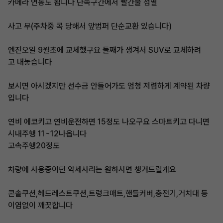
카메라 연동도 됩니다 단속구간에서 빨간불 점멸
사고 무(주차중 콕 당해서 앞범퍼 단순교환 있습니다)
엔진오일 9월초에 교체했구요 둘째가 생겨서 SUV로 교체하려
고 내놓습니다
보시면 아시겠지만 선수금 안들어가도 엄청 저렴하게 계약된 차량
입니다
연비 에코키고 연비운전하면 15정도 나오구요 스마트키고 다니면
시내주행 11~12나옵니다
고속주행20정도
차량에 사용중이던 악세사리는 원하시면 챙겨드릴게요
콘솔쿠션,헤드레스트쿠션,트렁크매트,핸들커버,충전기,거치대 등
이염없이 깨끗합니다