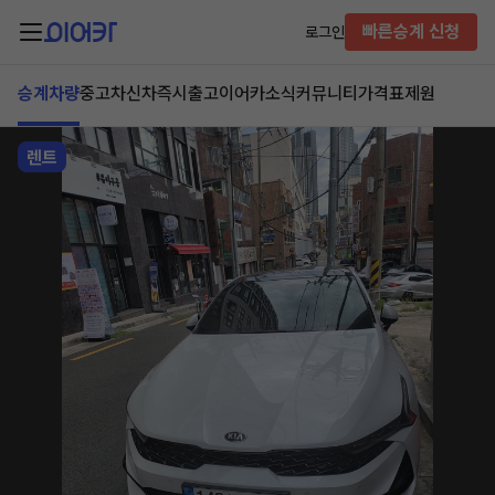
빠른승계 신청
로그인
승계차량
중고차
신차즉시출고
이어카소식
커뮤니티
가격표
제원
렌트