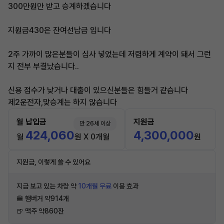
300만원만 받고 승계하겠습니다
지원금430은 잔여선납금 입니다
2주 가까이 많은분들이 심사 넣었는데 저렴하게 계약이 돼서 그런
지 전부 부결났습니다..
신용 점수가 낮거나 대출이 있으신분들은 힘들거 같습니다
제2운전자,맞승계는 하지 않습니다
월 납입금
지원금
만 26세 이상
424,060
4,300,000
월
원 X 0개월
원
지원금, 이렇게 쓸 수 있어요
지금 보고 있는 차량 약
10개월 무료
이용 효과
🍔 햄버거 약914개
🍺 맥주 약860잔