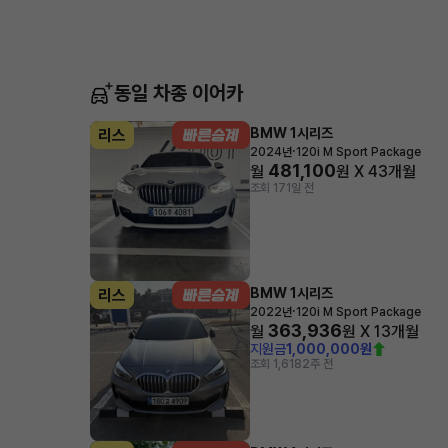
동일 차종 이어카
BMW 1시리즈
리스
·
2024년
120i M Sport Package
481,100
월
원 X
43
개월
조회 17
1일 전
BMW 1시리즈
리스
·
2022년
120i M Sport Package
363,936
월
원 X
13
개월
지원금
1,000,000원
조회 1,618
2주 전