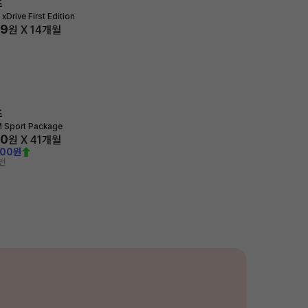
즈
xDrive First Edition
79
원 X
14
개월
즈
M Sport Package
70
원 X
41
개월
000원
전