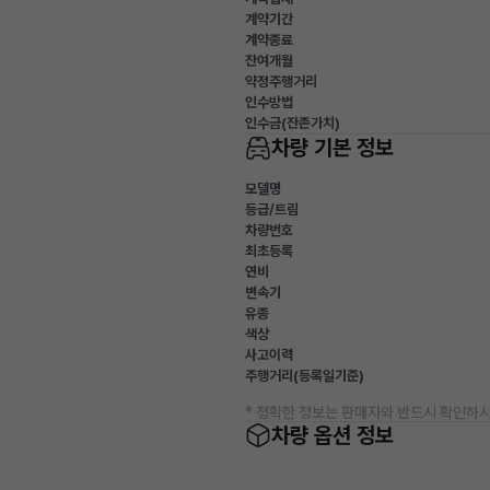
계약기간
계약종료
잔여개월
약정주행거리
인수방법
인수금(잔존가치)
차량 기본 정보
모델명
등급/트림
차량번호
최초등록
연비
변속기
유종
색상
사고이력
주행거리(등록일기준)
* 정확한 정보는 판매자와 반드시 확인하시
차량 옵션 정보