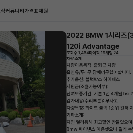
소식
커뮤니티
가격표
제원
2022 BMW 1시리즈(
120i Advantage
조회수 1,464
마이픽 19
채팅 24
차량 소개
차량이용목적: 출퇴근 차량
흡연유/무: 무 담배너무싫어합니다.
추가옵션: 블랙박스 하이패스
지원금(조율가능여부):
잔여보증기간: 기본 1년 4개월 bs
감가내용(수리부분): 무사고
차량특징: 화이트 블랙 1순위 컬러
기타소개:
지인 딜러통해 최고할인 만들었으며
Bmw 파이낸스 이용했으나 딜러 