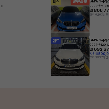
BMW 1시리
리스
·
1)
2022년
M135i 
806,7
월
조회 926
3년 전
BMW 1시리
렌트
·
2024년
120i 
692,6
월
지원금
500,
조회 393
7개월 