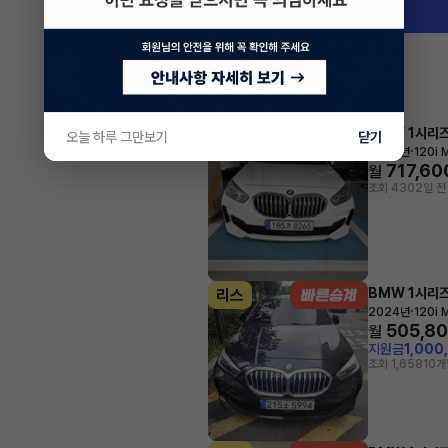
BMW 1시리
리스
오늘 하루 그만보기
닫기
·
2024년
120i 
717,60
월
조회 430
2일 전
BMW 1시리
리스
·
2024년
120i 
505,8
월
지원금
1,000
조회 1,658
10개