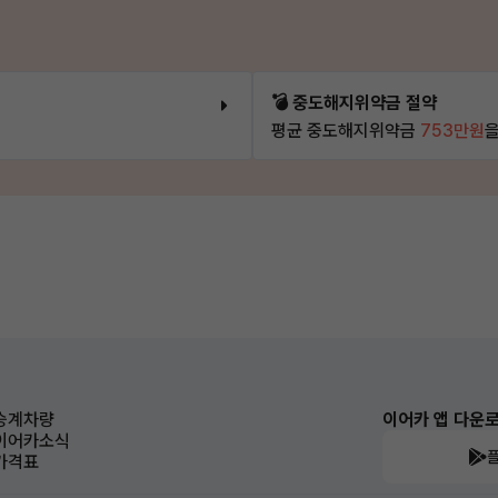
💣 중도해지위약금 절약
평균 중도해지위약금
753만원
을
승계차량
이어카 앱 다운
이어카소식
가격표