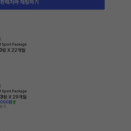
판매자와 채팅하기
즈
M Sport Package
0
원 X
22
개월
즈
M Sport Package
03
원 X
29
개월
,000원
월 전