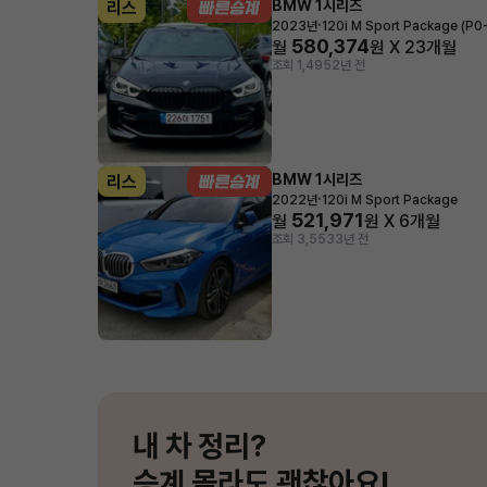
BMW 1시리즈
리스
·
2023년
120i M Sport Package (P0-
580,374
월
원 X
23
개월
조회 1,495
2년 전
BMW 1시리즈
리스
·
2022년
120i M Sport Package
521,971
월
원 X
6
개월
조회 3,553
3년 전
내 차 정리?
승계 몰라도 괜찮아요!