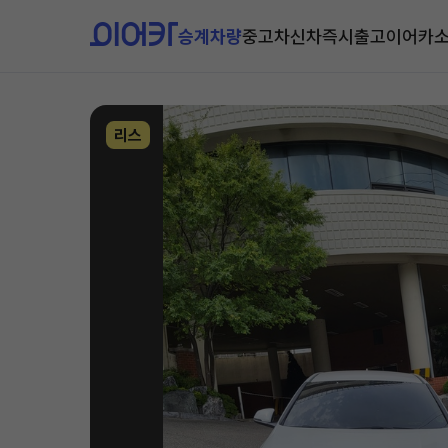
승계차량
중고차
신차즉시출고
이어카
리스