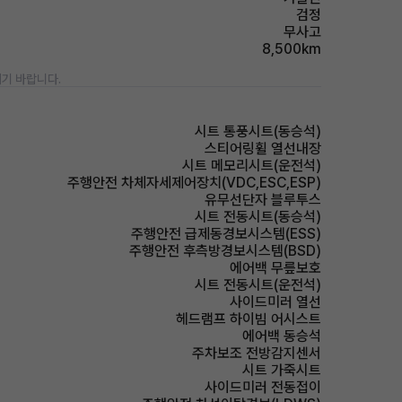
검정
무사고
8,500km
기 바랍니다.
시트 통풍시트(동승석)
스티어링휠 열선내장
시트 메모리시트(운전석)
주행안전 차체자세제어장치(VDC,ESC,ESP)
유무선단자 블루투스
시트 전동시트(동승석)
주행안전 급제동경보시스템(ESS)
주행안전 후측방경보시스템(BSD)
에어백 무릎보호
시트 전동시트(운전석)
사이드미러 열선
헤드램프 하이빔 어시스트
에어백 동승석
주차보조 전방감지센서
시트 가죽시트
사이드미러 전동접이