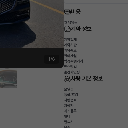
비용
월 납입금
계약 정보
계약업체
계약기간
계약종료
잔여개월
1/6
약정주행거리
인수방법
운전자연령
차량 기본 정보
모델명
등급/트림
차량번호
차량가
최초등록
연비
변속기
유종