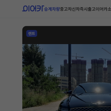
승계차량
중고차
신차즉시출고
이어카
렌트