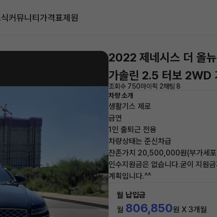
소식
커뮤니티
가격표
제원
2022 제네시스 더 올뉴
가솔린 2.5 터보 2WD
조회수 750
마이픽 2
채팅 8
차량 소개
생활기스 제로
금연
1인 출퇴근 전용
차량상태는 준신차급
잔존가치 20,500,000원(부가세포
인수지원금은 없습니다.굳이 지원금까
계획입니다.^^
월 납입금
806,850
월
원 X 3개월