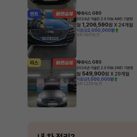
제네시스 G80
렌트
·
2024년
가솔린 2.5 터보 AWD 기본형
1,206,590
월
원 X
24
개월
지원금
2,000,000원
조회 586
1일 전
제네시스 G80
리스
·
2024년
가솔린 2.5 터보 2WD 기본형
549,900
월
원 X
29
개월
지원금
1,000,000원
조회 1,229
1일 전