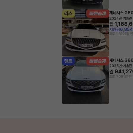
제네시스 G8
리스
·
2024년
가솔린 
1,168,
월
지원금
6,85
조회 1,819
1일 전
제네시스 G8
렌트
·
2025년
가솔린 
941,27
월
조회 709
1일 전