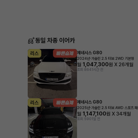
동일 차종 이어카
제네시스 G80
리스
·
2024년
가솔린 2.5 터보 2WD 기본형
1,047,300
월
원 X
26
개월
조회 864
1시간 전
제네시스 G80
리스
·
2025년
가솔린 2.5 터보 AWD 스포츠 
1,147,100
월
원 X
34
개월
조회 590
1일 전