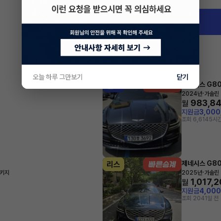
경기 수원시 권선구 서둔동
오늘 하루 그만보기
닫기
제네시스 G8
렌트
·
2024년
가솔린 
983,8
월
지원금
3,00
조회 6,614
5시간
제네시스 G8
리스
·
패키지
2025년
가솔린 
1,017,
월
지원금
4,00
조회 204
1일 전