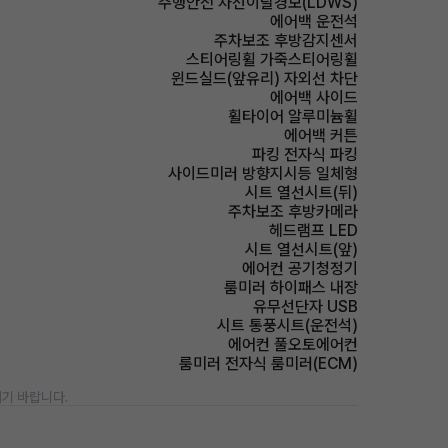
주행안전 차선이탈경보(LDWS)
에어백 운전석
주차보조 후방감지센서
스티어링휠 가죽스티어링휠
윈드실드(앞유리) 자외선 차단
에어백 사이드
휠타이어 알루미늄휠
에어백 커튼
파킹 전자식 파킹
사이드미러 방향지시등 일체형
시트 열선시트(뒤)
주차보조 후방카메라
헤드램프 LED
시트 열선시트(앞)
에어컨 공기청정기
룸미러 하이패스 내장
유무선단자 USB
시트 통풍시트(운전석)
에어컨 풀오토에어컨
룸미러 전자식 룸미러(ECM)
기 바랍니다.