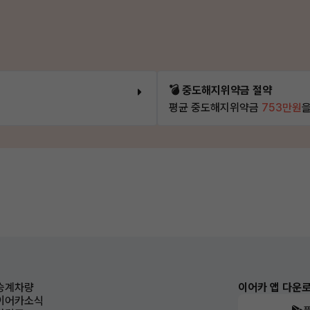
💣 중도해지위약금 절약
평균 중도해지위약금
753만원
을
승계차량
이어카 앱 다운
이어카소식