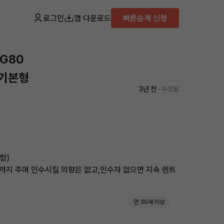
로그인
앱 다운로드
빠른승계 신청
G80
 기본형
3년 전 ·
수정됨
함)
지 주며 인수시킬 의향은 없고,인수자 없으면 지속 렌트
만 30세 이상