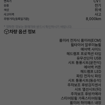
CVT
변속기
전기
유종
쥐색
색상
사고
사고이력
8,000km
주행거리(등록일기준)
* 정확한 정보는 판매자와 반드시 확인하시기 바랍니다.
차량 옵션 정보
룸미러 전자식 룸미러(ECM)
휠타이어 알루미늄휠
에어백 사이드
헤드램프 프로젝션 타입
유무선단자 USB
시트 통풍시트(운전석)
에어백 커튼
헤드램프 LED
파킹 전자식 파킹
시트 통풍시트(동승석)
주차보조 후방감지센서
시트 열선시트(뒤)
주차보조 후방카메라
스티어링휠 가죽스티어링휠
룸미러 하이패스 내장