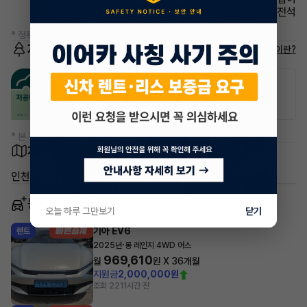
에어백 운전석
* 정확한 정보는 판매자와 반드시 확인하시기 바랍니다.
저공해차량 정보
저공해차량이란?
공항주차장
공영주차장
50% 할인
50% 할인
* 본 정보는 지자체마다 다를 수 있으니 실제 정보와 확인해 주세요.
차량 위치
인천 연수구 송도동
동일 차종 이어카
오늘 하루 그만보기
닫기
기아 EV6
렌트
·
2025년
롱 레인지 4WD 어스
969,610
월
원 X
36
개월
지원금
2,000,000원
조회 221
1시간 전