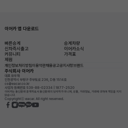
이어카 앱 다운로드
빠른승계
승계차량
신차즉시출고
이어카소식
커뮤니티
가격표
제원
개인정보처리방침
이용약관
채용공고
공지사항
브랜드
주식회사 이어카
대표 유우재
인천광역시 부평구 주부토로 236, D동 1514호
cs@eacar.co.kr
사업자 등록번호 539-88-02334 | 1877-2520
이어카는 통신판매 중개자로서 통신판매의 당사자가 아니며, 상품, 거래정보, 거래에 대하여 책임을 지지
않습니다.
Copyrightⓒ eacar. All right reserved.