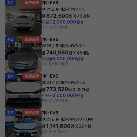
기아 EV6
렌트
·
2025년
롱 레인지 2WD 어스
872,500
월
원 X
40
개월
지원금
2,000,000원
조회 1,615
2일 전
기아 EV6
렌트
·
2025년
롱 레인지 4WD 어스
740,080
월
원 X
45
개월
지원금
5,000,000원
조회 5,510
2일 전
기아 EV6
렌트
·
2024년
롱 레인지 4WD 어스
773,520
월
원 X
29
개월
지원금
2,000,000원
조회 1,472
2일 전
기아 EV6
렌트
·
2023년
롱 레인지 4WD GT-Line
1,141,800
월
원 X
22
개월
조회 979
1개월 전