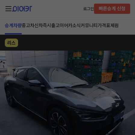
빠른승계 신청
로그인
승계차량
중고차
신차즉시출고
이어카소식
커뮤니티
가격표
제원
리스