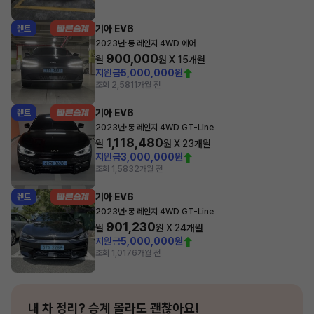
기아 EV6
렌트
·
2023년
롱 레인지 4WD 에어
900,000
월
원 X
15
개월
지원금
5,000,000원
조회 2,581
1개월 전
기아 EV6
렌트
·
2023년
롱 레인지 4WD GT-Line
1,118,480
월
원 X
23
개월
지원금
3,000,000원
조회 1,583
2개월 전
기아 EV6
렌트
·
2023년
롱 레인지 4WD GT-Line
901,230
월
원 X
24
개월
지원금
5,000,000원
조회 1,017
6개월 전
내 차 정리?
승계 몰라도 괜찮아요!