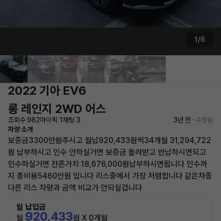
1/6
2022 기아 EV6
롱 레인지 2WD 어스
조회수 982
마이픽 1
채팅 3
3년 전 ·
수정됨
차량 소개
보증금3300만원주시고 월납920,433원씩34개월 31,294,722
원 납부하시고 인수 안하실거면 보증금 돌려받고 반납하시면되고
인수하실거면 잔존가치 18,676,000원납부하시면됩니다 인수까
지 총비용5460만원 입니다 리스중에서 가장 저렴합니다 같은차종
다른 리스 차량과 금액 비교가 안되실겁니다
월 납입금
920,433
월
원 X 0개월