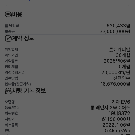
비용
920,433원
월 납입금
33,000,000원
보증금
계약 정보
롯데캐피탈
계약업체
36개월
계약기간
2025년06월
계약종료
0개월
잔여개월
20,000km/년
약정주행거리
선택인수
인수방법
18,676,000원
인수금(잔존가치)
차량 기본 정보
기아 EV6
모델명
롱 레인지 2WD 어스
등급/트림
19나8372
차량번호
61,190,000원
차량가
2022년 06월
최초등록
5.4km/kWh
연비