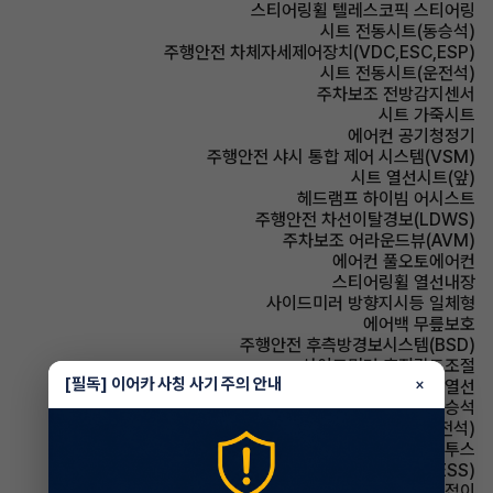
스티어링휠 텔레스코픽 스티어링
시트 전동시트(동승석)
주행안전 차체자세제어장치(VDC,ESC,ESP)
시트 전동시트(운전석)
주차보조 전방감지센서
시트 가죽시트
에어컨 공기청정기
주행안전 샤시 통합 제어 시스템(VSM)
시트 열선시트(앞)
헤드램프 하이빔 어시스트
주행안전 차선이탈경보(LDWS)
주차보조 어라운드뷰(AVM)
에어컨 풀오토에어컨
스티어링휠 열선내장
사이드미러 방향지시등 일체형
에어백 무릎보호
주행안전 후측방경보시스템(BSD)
사이드미러 후진각도조절
[필독] 이어카 사칭 사기 주의 안내
×
사이드미러 열선
에어백 동승석
시트 메모리시트(운전석)
유무선단자 블루투스
주행안전 급제동경보시스템(ESS)
사이드미러 전동접이