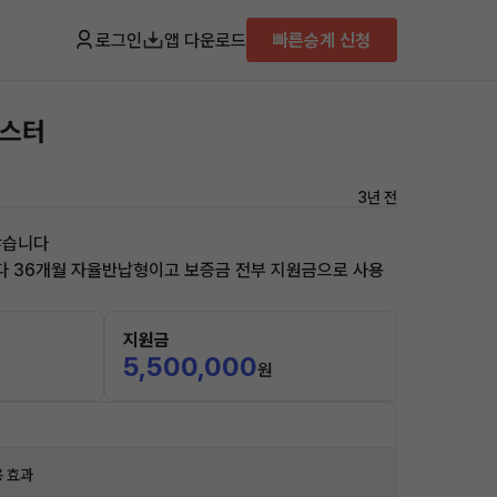
로그인
앱 다운로드
빠른승계 신청
이스터
3년 전
많습니다
 36개월 자율반납형이고 보증금 전부 지원금으로 사용
지원금
5,500,000
원
 효과