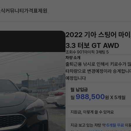
소식
커뮤니티
가격표
제원
2022 기아 스팅어 마
3.3 터보 GT AWD
조회수 901
마이픽 3
채팅 5
차량 소개
출퇴근용 낚시로 인해서 키로수가 
타차량으로 변경예정이라 승계합니다
예정입니다
월 납입금
988,500
월
원 X 5개월
지원금, 이렇게 쓸 수 있어요
지금 보고 있는 차량 약
6개월 무료
이용