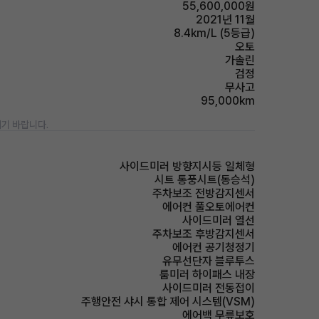
55,600,000원
2021년 11월
8.4km/L (5등급)
오토
가솔린
검정
무사고
95,000km
기 바랍니다.
사이드미러 방향지시등 일체형
시트 통풍시트(동승석)
주차보조 전방감지센서
에어컨 풀오토에어컨
사이드미러 열선
주차보조 후방감지센서
에어컨 공기청정기
유무선단자 블루투스
룸미러 하이패스 내장
사이드미러 전동접이
주행안전 샤시 통합 제어 시스템(VSM)
에어백 무릎보호