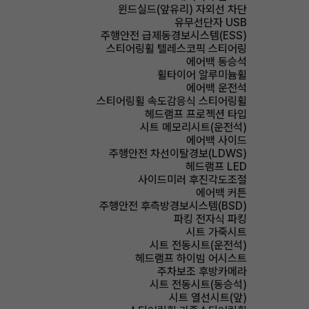
윈드실드(앞유리) 자외선 차단
유무선단자 USB
주행안전 급제동경보시스템(ESS)
스티어링휠 텔레스코픽 스티어링
에어백 동승석
휠타이어 알루미늄휠
에어백 운전석
스티어링휠 속도감응식 스티어링휠
헤드램프 프로젝션 타입
시트 메모리시트(운전석)
에어백 사이드
주행안전 차선이탈경보(LDWS)
헤드램프 LED
사이드미러 후진각도조절
에어백 커튼
주행안전 후측방경보시스템(BSD)
파킹 전자식 파킹
시트 가죽시트
시트 전동시트(운전석)
헤드램프 하이빔 어시스트
주차보조 후방카메라
시트 전동시트(동승석)
시트 열선시트(앞)