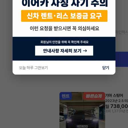
* 정확한 정보는 판매자와 반드시 확인하시
차량 위치
경기 화성시 반송동
오늘 하루 그만보기
닫기
기아 스팅어
렌트
·
2023년
2.5 
738,0
월
조회 1,373
1년 