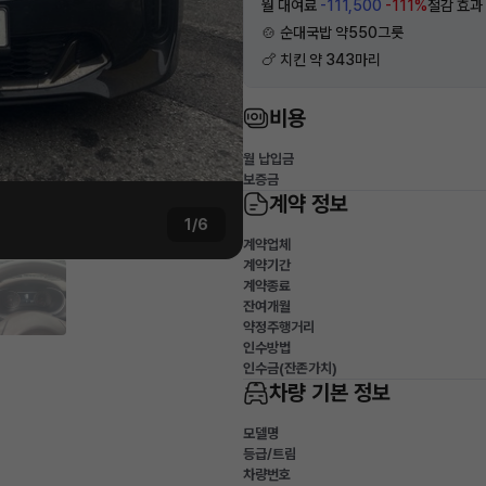
월 대여료
-111,500
-111%
절감 효과
🍲 순대국밥 약550그릇
🍗 치킨 약 343마리
비용
월 납입금
보증금
계약 정보
1/6
계약업체
계약기간
계약종료
잔여개월
약정주행거리
인수방법
인수금(잔존가치)
차량 기본 정보
모델명
등급/트림
차량번호