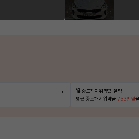
💣 중도해지위약금 절약
평균 중도해지위약금
753만원
을