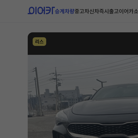
승계차량
중고차
신차즉시출고
이어카
리스