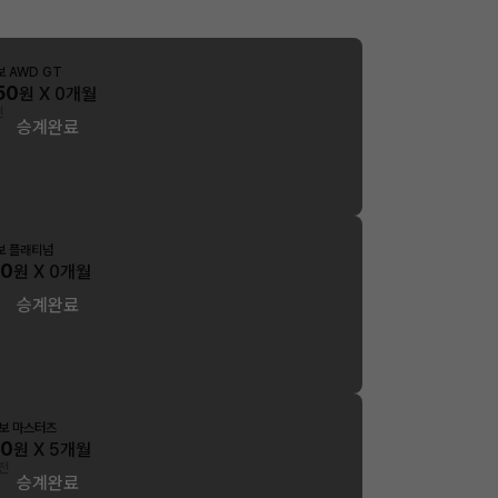
보 AWD GT
50
원 X
0
개월
전
승계완료
터보 플래티넘
40
원 X
0
개월
승계완료
터보 마스터즈
00
원 X
5
개월
전
승계완료