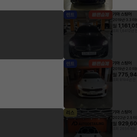
기아 스팅어
렌트
·
2019년
3.3 터
1,161,0
월
조회 1,641
2년 
기아 스팅어
렌트
·
2019년
2.0 
775,9
월
조회 819
4년 전
기아 스팅어
리스
·
2022년
2.5 
929,6
월
조회 265
6개월 