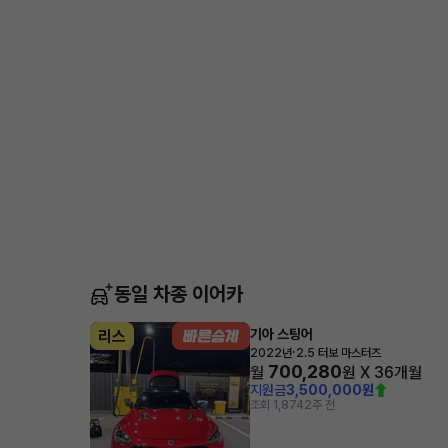
동일 차종 이어카
기아 스팅어
리스
·
2022년
2.5 터보 마스터즈
700,280
월
원 X
36
개월
지원금
3,500,000원
조회 1,874
2주 전