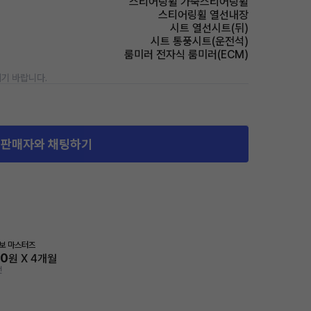
스티어링휠 가죽스티어링휠
스티어링휠 열선내장
시트 열선시트(뒤)
시트 통풍시트(운전석)
룸미러 전자식 룸미러(ECM)
기 바랍니다.
판매자와 채팅하기
터보 마스터즈
00
원 X
4
개월
전