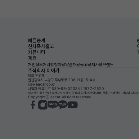
빠른승계
신차즉시출고
커뮤니티
제원
개인정보처리방침
이용약관
채용공고
공지사항
브랜드
주식회사 이어카
대표 유우재
인천광역시 부평구 주부토로 236, D동 1514호
cs@eacar.co.kr
사업자 등록번호 539-88-02334 | 1877-2520
이어카는 통신판매 중개자로서 통신판매의 당사자가 아니며, 상품, 거래정보, 거래에 대하여
Copyrightⓒ eacar. All right reserved.