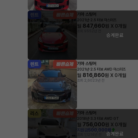
기아 스팅어
렌트
·
2021년
2.5 터보 마스터즈
847,660
월
원 X
0
개월
조회 955
2년 전
승계완료
기아 스팅어
렌트
·
2021년
2.5 터보 AWD 마스터즈
816,860
월
원 X
0
개월
조회 2,602
3년 전
기아 스팅어
리스
·
2018년
3.3 터보 AWD GT
756,000
월
원 X
0
개월
지원금
500,000원
승계완료
조회 1,121
4년 전