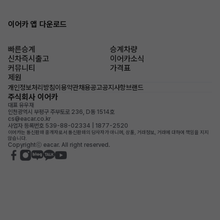
이어카 앱 다운로드
빠른승계
승계차량
신차즉시출고
이어카소식
커뮤니티
가격표
제원
개인정보처리방침
이용약관
채용공고
공지사항
브랜드
주식회사 이어카
대표 유우재
인천광역시 부평구 주부토로 236, D동 1514호
cs@eacar.co.kr
사업자 등록번호 539-88-02334 | 1877-2520
이어카는 통신판매 중개자로서 통신판매의 당사자가 아니며, 상품, 거래정보, 거래에 대하여 책임을 지지
않습니다.
Copyrightⓒ eacar. All right reserved.