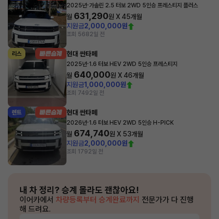
·
2025년
가솔린 2.5 터보 2WD 5인승 프레스티지 플러스
631,290
월
원 X
45
개월
지원금
2,000,000원
조회 568
2일 전
현대 싼타페
리스
·
2025년
1.6 터보 HEV 2WD 5인승 프레스티지
640,000
월
원 X
46
개월
지원금
1,000,000원
조회 749
2일 전
현대 싼타페
렌트
·
2026년
1.6 터보 HEV 2WD 5인승 H-PICK
674,740
월
원 X
53
개월
지원금
2,000,000원
조회 179
2일 전
내 차 정리?
승계 몰라도 괜찮아요!
이어카에서
차량등록부터 승계완료까지
전문가가 다 진행
해 드려요.