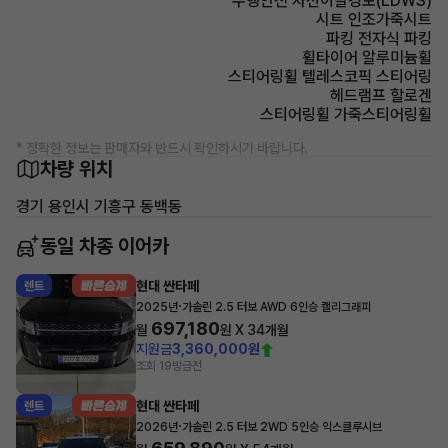
주행안전 차선이탈경보(LDWS)
시트 인조가죽시트
파킹 전자식 파킹
휠타이어 알루미늄휠
스티어링휠 텔레스코픽 스티어링
헤드램프 할로겐
스티어링휠 가죽스티어링휠
* 정확한 정보는 판매자와 반드시 확인하시기 바랍니다.
차량 위치
경기 용인시 기흥구 동백동
동일 차종 이어카
현대 싼타페
렌트
·
2025년
가솔린 2.5 터보 AWD 6인승 캘리그래피
697,180
월
원 X
34
개월
지원금
3,360,000원
조회 19
방금전
현대 싼타페
렌트
·
2026년
가솔린 2.5 터보 2WD 5인승 익스클루시브