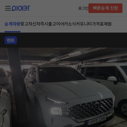
빠른승계 신청
로그인
승계차량
중고차
신차즉시출고
이어카소식
커뮤니티
가격표
제원
렌트