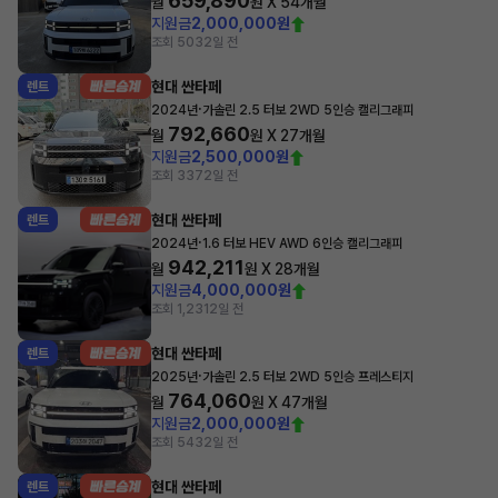
659,890
월
원 X
54
개월
지원금
2,000,000원
조회 503
2일 전
현대 싼타페
렌트
·
2024년
가솔린 2.5 터보 2WD 5인승 캘리그래피
792,660
월
원 X
27
개월
지원금
2,500,000원
조회 337
2일 전
현대 싼타페
렌트
·
2024년
1.6 터보 HEV AWD 6인승 캘리그래피
942,211
월
원 X
28
개월
지원금
4,000,000원
조회 1,231
2일 전
현대 싼타페
렌트
·
2025년
가솔린 2.5 터보 2WD 5인승 프레스티지
764,060
월
원 X
47
개월
지원금
2,000,000원
조회 543
2일 전
현대 싼타페
렌트