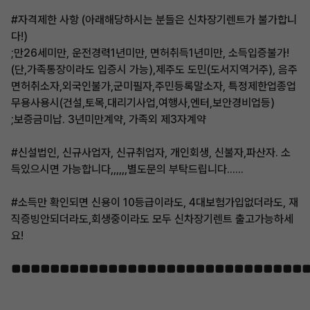
#자격제한 사항 (아래해당하시는 분들은 신차장기렌트가 불가합니
다!)
;만26세미만, 운전경력1년미만, 면허취득1년미만, 소득입증불가!
(단,가족통장이라도 입증시 가능),제주도 도민(도서지역거주), 음주
면허취소자,외국인불가,군미필자,주민등록말소자, 특정제한업종업
무용사용시(건설,토목,대리기사업,여행사,엔터,보안경비업등)
;보증금미납. 3년미만계약, 가족외 제3자계약
#신설법인, 신규사업자, 신규취업자, 개인회생, 신불자,파산자. 소
득있으시면 가능합니다,,,,,,별도문의 부탁드립니다......
#소득만 확인되면 신용이 10등급이라도, 4대보험가입없더라도, 재
직증빙안되더라도,회생중이라도 모두 신차장기렌트 출고가능하세
요!
■■■■■■■■■■■■■■■■■■■■■■■■■■■■■■