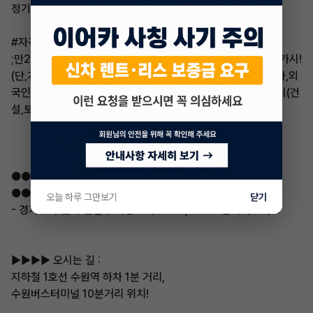
정기적인 수입여부와 직업여부를 주로 체크합니다!
#자격제한 사항
;만26세미만, 운전경력1년미만, 면허취득1년미만, 소득입증불가시!
(단,가족통장이라도 입증시 가능),제주도 도민, 음주 면허취소자,외
국인불가,군미필자,주민등록말소자, 특정제한업종업무용사용시(건
설,토목,대리기사업,여행사,엔터,보안경비업등)
●●●●● 주식회사 탑기어모터스 위치 및 영업시간
●●●●●●●●●●●●●●●●●●●●●
오늘 하루 그만보기
닫기
- 경기도 수원시 권선구 매송고색로882,327호 탑기어모터스
▶▶▶▶ 오시는 길 :
지하철 1호선 수원역 하차 1분 거리,
수원버스터미널 10분거리 위치!