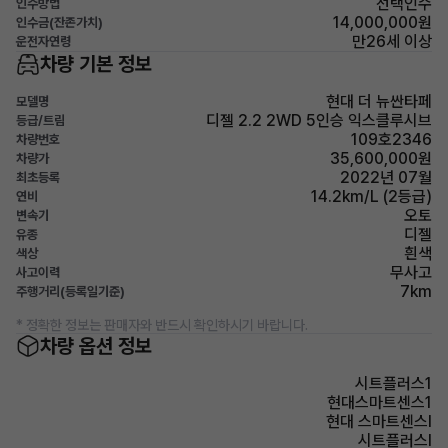
선택인수
인수방법
14,000,000원
인수금(잔존가치)
만26세 이상
운전자연령
차량 기본 정보
현대 더 뉴싼타페
모델명
디젤 2.2 2WD 5인승 익스클루시브
등급/트림
109호2346
차량번호
35,600,000원
차량가
2022년 07월
최초등록
14.2km/L (2등급)
연비
오토
변속기
디젤
유종
흰색
색상
무사고
사고이력
7km
주행거리(등록일기준)
* 정확한 정보는 판매자와 반드시 확인하시기 바랍니다.
차량 옵션 정보
시트플러스1
현대스마트센스1
현대 스마트센스Ⅰ
시트플러스Ⅰ