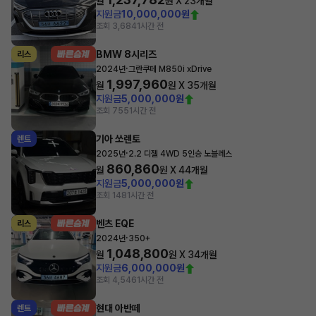
월
원 X
23
개월
지원금
10,000,000원
조회 3,684
1시간 전
BMW 8시리즈
리스
·
2024년
그란쿠페 M850i xDrive
1,997,960
월
원 X
35
개월
지원금
5,000,000원
조회 755
1시간 전
기아 쏘렌토
렌트
·
2025년
2.2 디젤 4WD 5인승 노블레스
860,860
월
원 X
44
개월
지원금
5,000,000원
조회 148
1시간 전
벤츠 EQE
리스
·
2024년
350+
1,048,800
월
원 X
34
개월
지원금
6,000,000원
조회 4,546
1시간 전
현대 아반떼
렌트