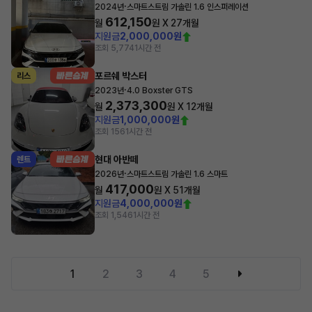
·
2024년
스마트스트림 가솔린 1.6 인스퍼레이션
612,150
월
원 X
27
개월
지원금
2,000,000원
조회 5,774
1시간 전
포르쉐 박스터
리스
·
2023년
4.0 Boxster GTS
2,373,300
월
원 X
12
개월
지원금
1,000,000원
조회 156
1시간 전
현대 아반떼
렌트
·
2026년
스마트스트림 가솔린 1.6 스마트
417,000
월
원 X
51
개월
지원금
4,000,000원
조회 1,546
1시간 전
1
2
3
4
5