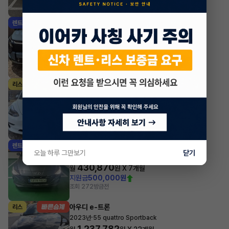
조회 1,362
방금전
기아 스포티지
렌트
·
2025년
2WD 시그니처
726,440
월
원 X
47
개월
지원금
3,000,000원
조회 661
방금전
테슬라 모델 3
리스
·
2022년
AWD Long Range
1,012,281
월
원 X
0
개월
조회 3,664
방금전
현대 아반떼
렌트
오늘 하루 그만보기
닫기
·
2022년
스마트스트림 가솔린 1.6 모던
430,870
월
원 X
7
개월
지원금
500,000원
조회 272
방금전
아우디 e-트론
리스
·
2023년
55 quattro Sportback
1,237,782