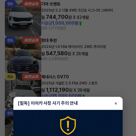
기아 쏘렌토
렌트
·
2025년
2.2 디젤 4WD 5인승 시그니처 그래비티
744,700
월
원 X
42
개월
지원금
1,000,000원
조회 1,177
방금전
현대 투싼
렌트
·
2024년
1.6 터보 하이브리드 2WD 프리미엄
547,580
월
원 X
28
개월
조회 2,086
방금전
제네시스 GV70
리스
·
2025년
가솔린 2.5 터보 2WD 스포츠
1,112,190
월
원 X
38
개월
지원금
15,000,000원
조회 1,162
방금전
[필독] 이어카 사칭 사기 주의 안내
×
기아 셀토스
렌트
·
2026년
1.6 가솔린 터보 2WD 시그니처
532,180
월
원 X
47
개월
지원금
1,000,000원