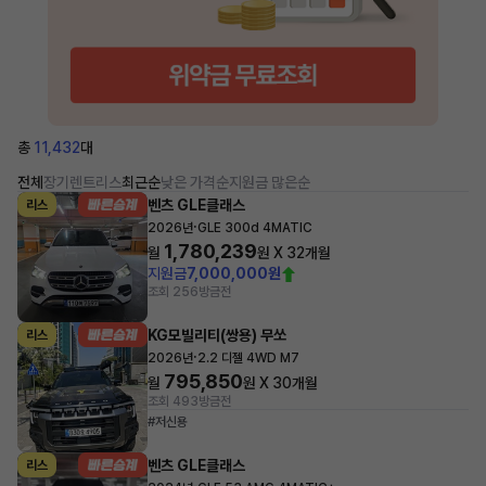
총
11,432
대
전체
장기렌트
리스
최근순
낮은 가격순
지원금 많은순
벤츠 GLE클래스
리스
·
2026년
GLE 300d 4MATIC
1,780,239
월
원 X
32
개월
지원금
7,000,000원
조회 256
방금전
KG모빌리티(쌍용) 무쏘
리스
·
2026년
2.2 디젤 4WD M7
795,850
월
원 X
30
개월
조회 493
방금전
#저신용
벤츠 GLE클래스
리스