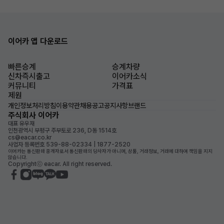
이어카 앱 다운로드
빠른승계
승계차량
신차즉시출고
이어카소식
커뮤니티
가격표
제원
개인정보처리방침
이용약관
채용공고
공지사항
브랜드
주식회사 이어카
대표 유우재
인천광역시 부평구 주부토로 236, D동 1514호
cs@eacar.co.kr
사업자 등록번호 539-88-02334 | 1877-2520
이어카는 통신판매 중개자로서 통신판매의 당사자가 아니며, 상품, 거래정보, 거래에 대하여 책임을 지지
않습니다.
Copyrightⓒ eacar. All right reserved.