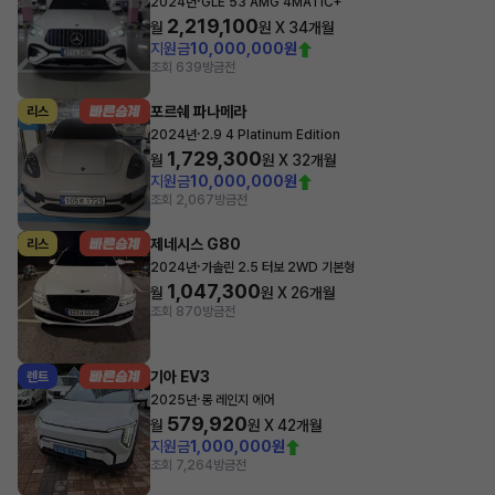
·
2024년
GLE 53 AMG 4MATIC+
2,219,100
월
원 X
34
개월
지원금
10,000,000원
조회 639
방금전
포르쉐 파나메라
리스
·
2024년
2.9 4 Platinum Edition
1,729,300
월
원 X
32
개월
지원금
10,000,000원
조회 2,067
방금전
제네시스 G80
리스
·
2024년
가솔린 2.5 터보 2WD 기본형
1,047,300
월
원 X
26
개월
조회 870
방금전
기아 EV3
렌트
·
2025년
롱 레인지 에어
579,920
월
원 X
42
개월
지원금
1,000,000원
조회 7,264
방금전