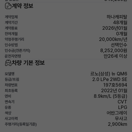
계약 정보
하나캐피탈
계약업체
48개월
계약기간
2026년01월
계약종료
0개월
잔여개월
20,000km/년
약정주행거리
선택인수
인수방법
8,252,000원
인수금(잔존가치)
만26세 이상
운전자연령
차량 기본 정보
르노(삼성) 뉴 QM6
모델명
2.0 LPe 2WD SE
등급/트림
197호5694
차량번호
2022년 01월
최초등록
8.9km/L (5등급)
연비
CVT
변속기
LPG
유종
어반그레이
색상
무사고
사고이력
2,900km
주행거리(등록일기준)