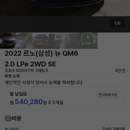
1/6
2022 르노(삼성) 뉴 QM6
2.0 LPe 2WD SE
조회수 600
마이픽 3
채팅 6
4년 전
차량 소개
개인적인 사정이 있어서 승계를 하려합니다
월 납입금
만 26세 이상
540,280
월
원 X 0개월
비용
540,280원
월 납입금