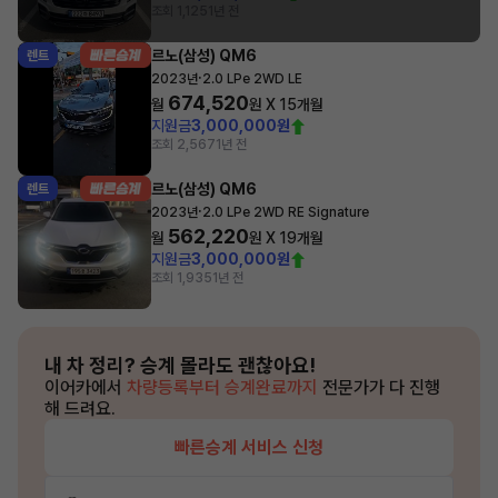
조회 1,125
1년 전
르노(삼성) QM6
렌트
·
2023년
2.0 LPe 2WD LE
674,520
월
원 X
15
개월
지원금
3,000,000원
조회 2,567
1년 전
르노(삼성) QM6
렌트
·
2023년
2.0 LPe 2WD RE Signature
562,220
월
원 X
19
개월
지원금
3,000,000원
조회 1,935
1년 전
내 차 정리?
승계 몰라도 괜찮아요!
이어카에서
차량등록부터 승계완료까지
전문가가 다 진행
해 드려요.
빠른승계 서비스 신청