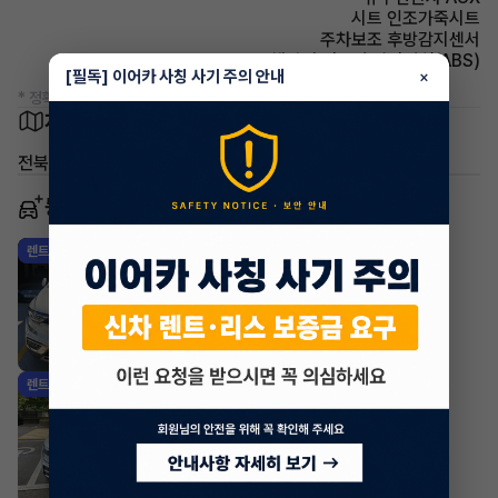
시트 인조가죽시트
주차보조 후방감지센서
주행안전 미끄럼 방지장치(ABS)
[필독] 이어카 사칭 사기 주의 안내
×
* 정확한 정보는 판매자와 반드시 확인하시기 바랍니다.
차량 위치
전북 김제시 요촌동
동일 차종 이어카
르노(삼성) QM6
렌트
·
2023년
2.0 LPe 2WD RE Signature
635,800
월
원 X
16
개월
지원금
1,000,000원
조회 327
1일 전
르노(삼성) QM6
렌트
·
2026년
2.0 LPe RE
566,800
월
원 X
46
개월
지원금
1,000,000원
조회 115
1주 전