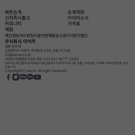
빠른승계
승계차량
신차즉시출고
이어카소식
커뮤니티
가격표
제원
개인정보처리방침
이용약관
채용공고
공지사항
브랜드
주식회사 이어카
대표 유우재
인천광역시 부평구 주부토로 236, D동 1514호
cs@eacar.co.kr
사업자 등록번호 539-88-02334 | 1877-2520
이어카는 통신판매 중개자로서 통신판매의 당사자가 아니며, 상품, 거래정보, 거래에 대하여 책임을 지지
않습니다.
Copyrightⓒ eacar. All right reserved.