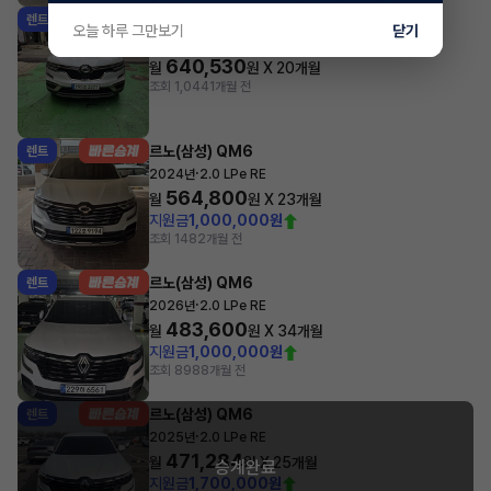
르노(삼성) QM6
렌트
오늘 하루 그만보기
닫기
·
2023년
2.0 LPe 2WD RE Signature
640,530
월
원 X
20
개월
조회 1,044
1개월 전
르노(삼성) QM6
렌트
·
2024년
2.0 LPe RE
564,800
월
원 X
23
개월
지원금
1,000,000원
조회 148
2개월 전
르노(삼성) QM6
렌트
·
2026년
2.0 LPe RE
483,600
월
원 X
34
개월
지원금
1,000,000원
조회 898
8개월 전
르노(삼성) QM6
렌트
·
2025년
2.0 LPe RE
471,284
월
원 X
25
개월
승계완료
지원금
1,700,000원