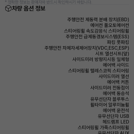
* 정확한 정보는 판매자와 반드시 확인하시기 바랍니다.
차량 옵션 정보
주행안전 제동력 분배 장치(EBD)
에어컨 풀오토에어컨
스티어링휠 속도감응식 스티어링휠
주행안전 급제동경보시스템(ESS)
파킹 풋파킹
주행안전 차체자세제어장치(VDC,ESC,ESP)
시트 열선시트(앞)
사이드미러 방향지시등 일체형
에어백 사이드
스티어링휠 텔레스코픽 스티어링
사이드미러 열선
에어백 커튼
사이드미러 전동접이
에어백 동승석
유무선단자 블루투스
휠타이어 알루미늄휠
에어백 운전석
유무선단자 USB
헤드램프 LED
스티어링휠 가죽스티어링휠
유무선단자 AUX