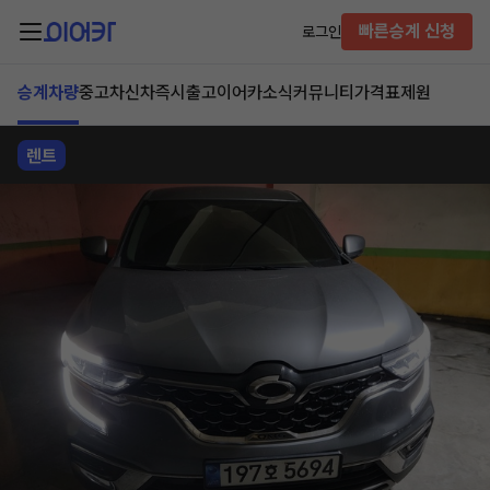
빠른승계 신청
로그인
승계차량
중고차
신차즉시출고
이어카소식
커뮤니티
가격표
제원
렌트