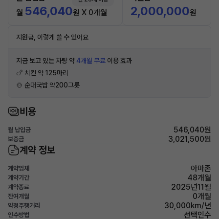
546,040
2,000,000
월
원 X 0개월
원
지원금, 이렇게 쓸 수 있어요
지금 보고 있는 차량 약
4개월 무료
이용 효과
🍗 치킨 약 125마리
🍲 순대국밥 약200그릇
비용
546,040원
월 납입금
3,021,500원
보증금
계약 정보
아마존
계약업체
48개월
계약기간
2025년11월
계약종료
0개월
잔여개월
30,000km/년
약정주행거리
선택인수
인수방법