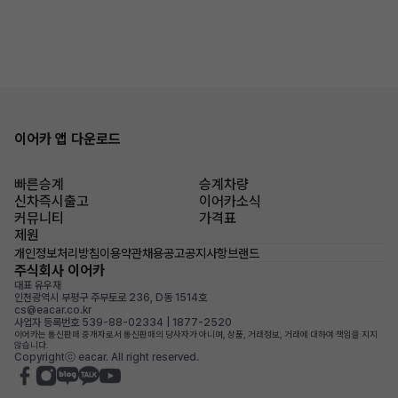
이어카 앱 다운로드
빠른승계
승계차량
신차즉시출고
이어카소식
커뮤니티
가격표
제원
개인정보처리방침
이용약관
채용공고
공지사항
브랜드
주식회사 이어카
대표 유우재
인천광역시 부평구 주부토로 236, D동 1514호
cs@eacar.co.kr
사업자 등록번호 539-88-02334 | 1877-2520
이어카는 통신판매 중개자로서 통신판매의 당사자가 아니며, 상품, 거래정보, 거래에 대하여 책임을 지지
않습니다.
Copyrightⓒ eacar. All right reserved.