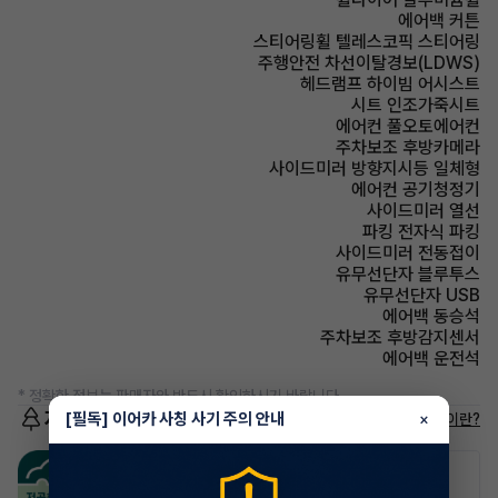
에어백 커튼
스티어링휠 텔레스코픽 스티어링
주행안전 차선이탈경보(LDWS)
헤드램프 하이빔 어시스트
시트 인조가죽시트
에어컨 풀오토에어컨
주차보조 후방카메라
사이드미러 방향지시등 일체형
에어컨 공기청정기
사이드미러 열선
파킹 전자식 파킹
사이드미러 전동접이
유무선단자 블루투스
유무선단자 USB
에어백 동승석
주차보조 후방감지센서
에어백 운전석
* 정확한 정보는 판매자와 반드시 확인하시기 바랍니다.
저공해차량 정보
[필독] 이어카 사칭 사기 주의 안내
×
저공해차량이란?
공항주차장
공영주차장
50% 할인
50% 할인