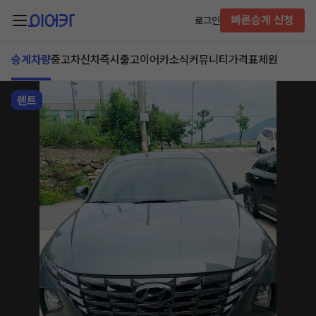
빠른승계 신청
로그인
승계차량
중고차
신차즉시출고
이어카소식
커뮤니티
가격표
제원
렌트