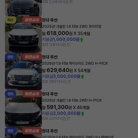
조회 2,060
5시간 전
현대 투싼
리스
·
2025년
가솔린 1.6 터보 2WD 프리미엄
618,000
월
원 X
35
개월
지원금
1,000,000원
조회 128
13시간 전
현대 투싼
렌트
·
2026년
1.6 터보 하이브리드 2WD H-PICK
629,640
월
원 X
54
개월
지원금
3,000,000원
조회 265
13시간 전
현대 투싼
렌트
·
2026년
가솔린 1.6 터보 2WD H-PICK
591,300
월
원 X
46
개월
지원금
2,000,000원
조회 231
13시간 전
현대 투싼
렌트
·
2025년
1.6 터보 하이브리드 2WD 인스퍼레이션