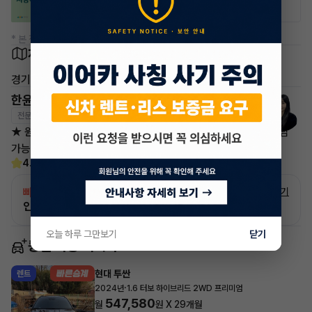
* 본 정보는 지자체마다 다를 수 있으니 실제 정보와 확인해 주세요.
차량 위치
경기 하남시
한윤미 매니저
전문교육수료
자격인증완료
★ 원할한 상담을 위해 평일 오전 9시30분부터 ~19시까지 상담
가능하오니 참고하셔서 연락 부탁드리겠습니다 ^-^
4.6
(14)
빠른승계
서비스
자세히 보기
인증 차량으로 승계하는 이유?
오늘 하루 그만보기
닫기
동일 차종 이어카
현대 투싼
렌트
·
2024년
1.6 터보 하이브리드 2WD 프리미엄
547,580
월
원 X
29
개월