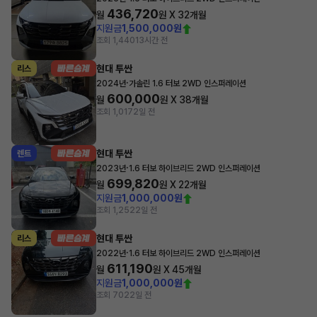
436,720
월
원 X
32
개월
지원금
1,500,000원
조회 1,440
13시간 전
현대 투싼
리스
·
2024년
가솔린 1.6 터보 2WD 인스퍼레이션
600,000
월
원 X
38
개월
조회 1,017
2일 전
현대 투싼
렌트
·
2023년
1.6 터보 하이브리드 2WD 인스퍼레이션
699,820
월
원 X
22
개월
지원금
1,000,000원
조회 1,252
2일 전
현대 투싼
리스
·
2022년
1.6 터보 하이브리드 2WD 인스퍼레이션
611,190
월
원 X
45
개월
지원금
1,000,000원
조회 702
2일 전