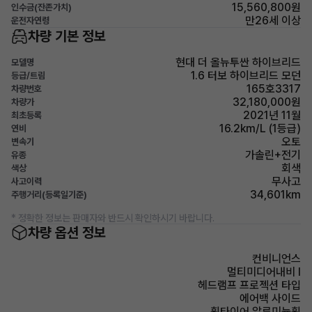
15,560,800원
인수금(잔존가치)
만26세 이상
운전자연령
차량 기본 정보
현대 더 올뉴투싼 하이브리드
모델명
1.6 터보 하이브리드 모던
등급/트림
165호3317
차량번호
32,180,000원
차량가
2021년 11월
최초등록
16.2km/L (1등급)
연비
오토
변속기
가솔린+전기
유종
회색
색상
무사고
사고이력
34,601km
주행거리(등록일기준)
* 정확한 정보는 판매자와 반드시 확인하시기 바랍니다.
차량 옵션 정보
컨비니언스
멀티미디어내비 I
헤드램프 프로젝션 타입
에어백 사이드
휠타이어 알루미늄휠