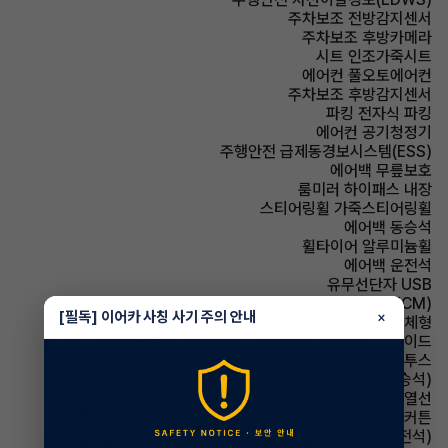
주차보조 전방감지센서
주차보조 후방카메라
시트 인조가죽시트
에어컨 풀오토에어컨
주차보조 후방감지센서
파킹 전자식 파킹
에어컨 공기청정기
주행안전 급제동경보시스템(ESS)
에어백 무릎보호
룸미러 하이패스 내장
스티어링휠 가죽스티어링휠
에어백 동승석
휠타이어 알루미늄휠
에어백 운전석
유무선단자 USB
룸미러 전자식 룸미러(ECM)
[필독] 이어카 사칭 사기 주의 안내
×
사이드미러 방향지시등 일체형
에어백 사이드
유무선단자 블루투스
시트 전동시트(동승석)
사이드미러 열선
에어백 커튼
시트 전동시트(운전석)