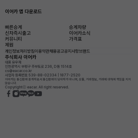
이어카 앱 다운로드
빠른승계
승계차량
신차즉시출고
이어카소식
커뮤니티
가격표
제원
개인정보처리방침
이용약관
채용공고
공지사항
브랜드
주식회사 이어카
대표 유우재
인천광역시 부평구 주부토로 236, D동 1514호
cs@eacar.co.kr
사업자 등록번호 539-88-02334 | 1877-2520
이어카는 통신판매 중개자로서 통신판매의 당사자가 아니며, 상품, 거래정보, 거래에 대하여 책임을 지지
않습니다.
Copyrightⓒ eacar. All right reserved.