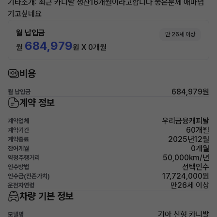
기타소개: 최근 카니발 생산16개월이라고합니다 좋은분께 애마넘
기고싶네요
월 납입금
만 26세 이상
684,979
월
원 X 0개월
비용
684,979원
월 납입금
계약 정보
우리금융캐피탈
계약업체
60개월
계약기간
2025년12월
계약종료
0개월
잔여개월
50,000km/년
약정주행거리
선택인수
인수방법
17,724,000원
인수금(잔존가치)
만26세 이상
운전자연령
차량 기본 정보
기아 신형 카니발
모델명