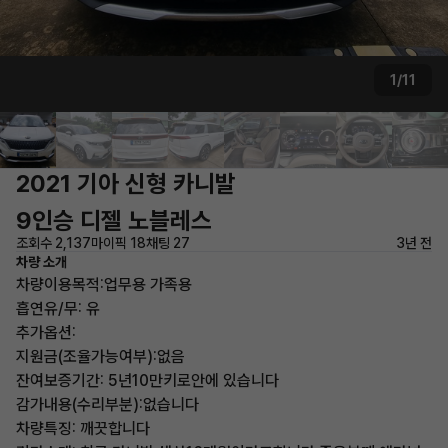
1/11
2021 기아 신형 카니발
9인승 디젤 노블레스
조회수 2,137
마이픽 18
채팅 27
3년 전
차량 소개
차량이용목적:업무용 가족용
흡연유/무: 유
추가옵션:
지원금(조율가능여부):없음
잔여보증기간: 5년10만키로안에 있습니다
감가내용(수리부분):없습니다
차량특징: 깨끗합니다