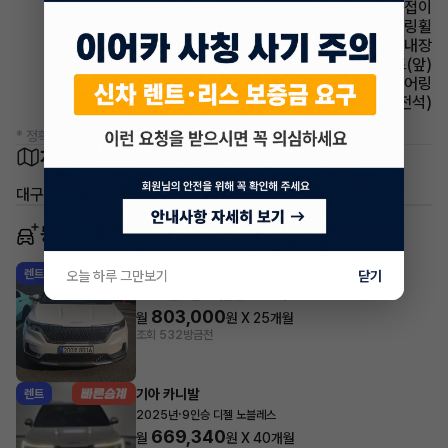
사이드미러 전동접이
스티어링휠 속도감응식 스티어링휠
스티어링휠 열선내장
시트 열선시트(앞)
스티어링휠 텔레스코픽 스티어링
시트 통풍시트(운전석)
* 정확한 정보는 판매자와 반드시 확인하시기 바랍니다.
차량 위치
대구 북구 노원동1가
동일 차종 이어카
기아 카니발
렌트
오늘 하루 그만보기
닫기
·
2023년
9인승 가솔린 시그니처
803,000
월
원 X
25
개월
조회 532
방금전
기아 카니발
렌트
·
2025년
9인승 디젤 노블레스
669,340
월
원 X
40
개월