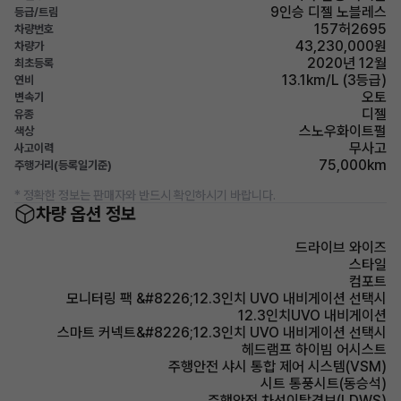
9인승 디젤 노블레스
등급/트림
157허2695
차량번호
43,230,000원
차량가
2020년 12월
최초등록
13.1km/L (3등급)
연비
오토
변속기
디젤
유종
스노우화이트펄
색상
무사고
사고이력
75,000km
주행거리(등록일기준)
* 정확한 정보는 판매자와 반드시 확인하시기 바랍니다.
차량 옵션 정보
드라이브 와이즈
스타일
컴포트
모니터링 팩 &#8226;12.3인치 UVO 내비게이션 선택시
12.3인치UVO 내비게이션
스마트 커넥트&#8226;12.3인치 UVO 내비게이션 선택시
헤드램프 하이빔 어시스트
주행안전 샤시 통합 제어 시스템(VSM)
시트 통풍시트(동승석)
주행안전 차선이탈경보(LDWS)