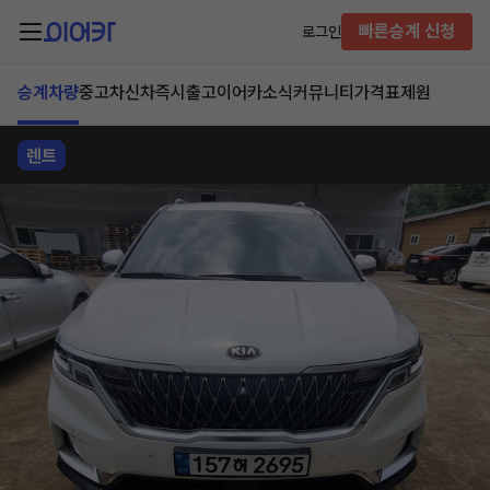
빠른승계 신청
로그인
승계차량
중고차
신차즉시출고
이어카소식
커뮤니티
가격표
제원
렌트