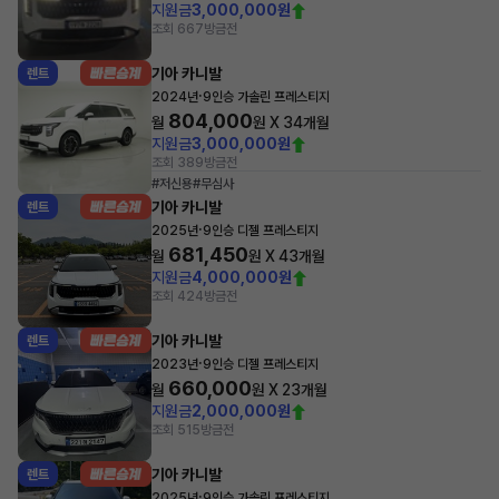
지원금
3,000,000원
조회 667
방금전
기아 카니발
렌트
·
2024년
9인승 가솔린 프레스티지
804,000
월
원 X
34
개월
지원금
3,000,000원
조회 389
방금전
#저신용
#무심사
기아 카니발
렌트
·
2025년
9인승 디젤 프레스티지
681,450
월
원 X
43
개월
지원금
4,000,000원
조회 424
방금전
기아 카니발
렌트
·
2023년
9인승 디젤 프레스티지
660,000
월
원 X
23
개월
지원금
2,000,000원
조회 515
방금전
기아 카니발
렌트
·
2025년
9인승 가솔린 프레스티지