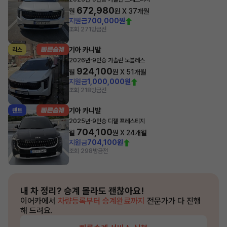
672,980
월
원 X
37
개월
지원금
700,000원
조회 271
방금전
기아 카니발
리스
·
2026년
9인승 가솔린 노블레스
924,100
월
원 X
51
개월
지원금
1,000,000원
조회 218
방금전
기아 카니발
렌트
·
2025년
9인승 디젤 프레스티지
704,100
월
원 X
24
개월
지원금
704,100원
조회 298
방금전
내 차 정리?
승계 몰라도 괜찮아요!
이어카에서
차량등록부터 승계완료까지
전문가가 다 진행
해 드려요.