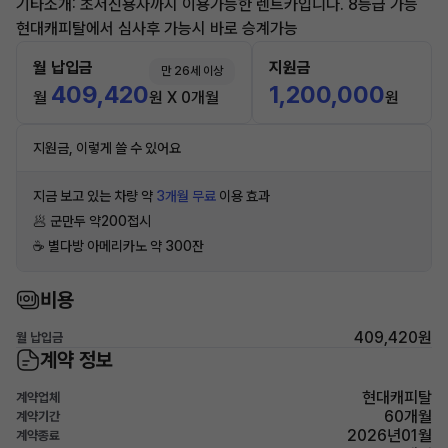
기타소개: 초저신용자까지 이용가능한 렌트카입니다. 8등급 가능
현대캐피탈에서 심사후 가능시 바로 승계가능
월 납입금
지원금
만 26세 이상
409,420
1,200,000
월
원 X 0개월
원
지원금, 이렇게 쓸 수 있어요
지금 보고 있는 차량 약
3개월 무료
이용 효과
🥟 군만두 약200접시
☕️ 별다방 아메리카노 약 300잔
비용
409,420원
월 납입금
계약 정보
현대캐피탈
계약업체
60개월
계약기간
2026년01월
계약종료