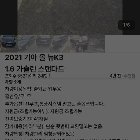
1/6
2021 기아 올 뉴K3
1.6 가솔린 스탠다드
조회수 552
마이픽 2
채팅 1
4년 전 ·
수정됨
차량 소개
차량이용목적: 출퇴근 업무용
흡연유/무: 무
추가옵션: 선루프,통풍시스템 말고는 풀옵션입니다.
지원금(조율가능여부): 지원금 조율가능
잔여보증기간: 41개월
감가내용(수리부분): 단순 뒷범퍼 교환말고는 없음.
차량특징: 차량관리 엄청잘되어있음