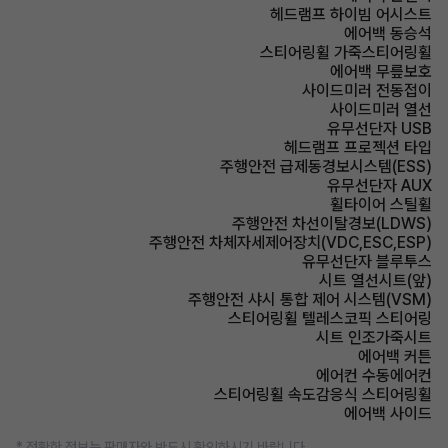
헤드램프 하이빔 어시스트
에어백 동승석
스티어링휠 가죽스티어링휠
에어백 무릎보호
사이드미러 전동접이
사이드미러 열선
유무선단자 USB
헤드램프 프로젝션 타입
주행안전 급제동경보시스템(ESS)
유무선단자 AUX
휠타이어 스틸휠
주행안전 차선이탈경보(LDWS)
주행안전 차체자세제어장치(VDC,ESC,ESP)
유무선단자 블루투스
시트 열선시트(앞)
주행안전 샤시 통합 제어 시스템(VSM)
스티어링휠 텔레스코픽 스티어링
시트 인조가죽시트
에어백 커튼
에어컨 수동에어컨
스티어링휠 속도감응식 스티어링휠
에어백 사이드
* 정확한 정보는 판매자와 반드시 확인하시기 바랍니다.