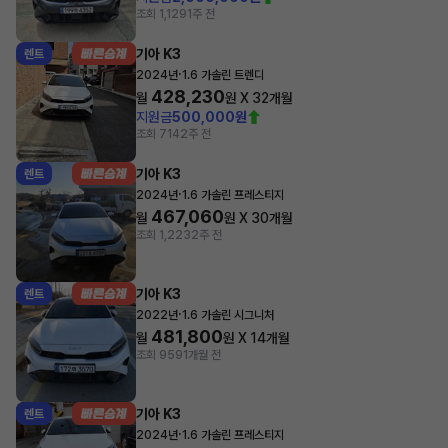
조회 1,129
1주 전
기아 K3
렌트
·
2024년
1.6 가솔린 트렌디
428,230
월
원 X
32
개월
지원금
500,000원
조회 714
2주 전
기아 K3
렌트
·
2024년
1.6 가솔린 프레스티지
467,060
월
원 X
30
개월
조회 1,223
2주 전
기아 K3
렌트
·
2022년
1.6 가솔린 시그니처
481,800
월
원 X
14
개월
조회 959
1개월 전
기아 K3
렌트
·
2024년
1.6 가솔린 프레스티지