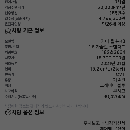
0개월
잔여개월
20,000km/년
약정주행거리
선택인수
인수방법
4,799,300원
인수금(잔존가치)
만26세 이상
운전자연령
차량 기본 정보
기아 올 뉴K3
모델명
1.6 가솔린 스탠다드
등급/트림
182호3664
차량번호
19,200,000원
차량가
2021년 01월
최초등록
15.2km/L (2등급)
연비
CVT
변속기
가솔린
유종
그래비티 블루
색상
무사고
사고이력
30,426km
주행거리(등록일기준)
* 정확한 정보는 판매자와 반드시 확인하시기 바랍니다.
차량 옵션 정보
주차보조 후방감지센서
에어백 운전석