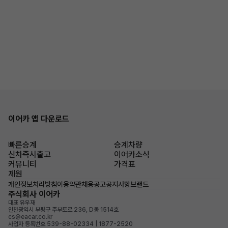
이어카 앱 다운로드
빠른승계
승계차량
신차즉시출고
이어카소식
커뮤니티
가격표
제원
개인정보처리방침
이용약관
채용공고
공지사항
브랜드
주식회사 이어카
대표 유우재
인천광역시 부평구 주부토로 236, D동 1514호
cs@eacar.co.kr
사업자 등록번호 539-88-02334 | 1877-2520