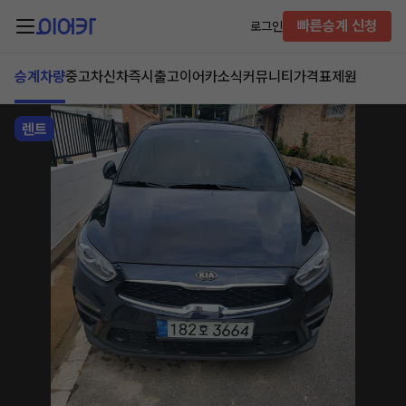
빠른승계 신청
로그인
승계차량
중고차
신차즉시출고
이어카소식
커뮤니티
가격표
제원
렌트