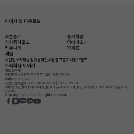
이어카 앱 다운로드
빠른승계
승계차량
신차즉시출고
이어카소식
커뮤니티
가격표
제원
개인정보처리방침
이용약관
채용공고
공지사항
브랜드
주식회사 이어카
대표 유우재
인천광역시 부평구 주부토로 236, D동 1514호
cs@eacar.co.kr
사업자 등록번호 539-88-02334 | 1877-2520
이어카는 통신판매 중개자로서 통신판매의 당사자가 아니며, 상품, 거래정보, 거래에 대하여 책임을 지지
않습니다.
Copyrightⓒ eacar. All right reserved.