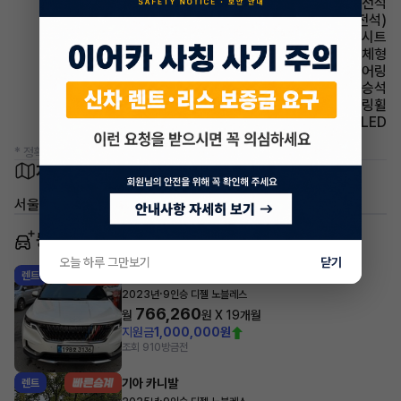
에어백 운전석
시트 전동시트(운전석)
시트 가죽시트
사이드미러 방향지시등 일체형
스티어링휠 텔레스코픽 스티어링
에어백 동승석
스티어링휠 가죽스티어링휠
헤드램프 LED
* 정확한 정보는 판매자와 반드시 확인하시기 바랍니다.
차량 위치
서울특별시 강동구 상일동
동일 차종 이어카
오늘 하루 그만보기
닫기
기아 카니발
렌트
·
2023년
9인승 디젤 노블레스
766,260
월
원 X
19
개월
지원금
1,000,000원
조회 910
방금전
기아 카니발
렌트
·