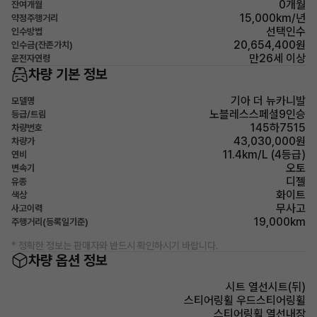
0개월
잔여개월
15,000km/년
약정주행거리
선택인수
인수방법
20,654,400원
인수금(잔존가치)
만26세 이상
운전자연령
차량 기본 정보
기아 더 뉴카니발
모델명
노블레스스페셜9인승
등급/트림
145하7515
차량번호
43,030,000원
차량가
11.4km/L (4등급)
연비
오토
변속기
디젤
유종
화이트
색상
무사고
사고이력
19,000km
주행거리(등록일기준)
* 정확한 정보는 판매자와 반드시 확인하시기 바랍니다.
차량 옵션 정보
시트 열선시트(뒤)
스티어링휠 우드스티어링휠
스티어링휠 열선내장