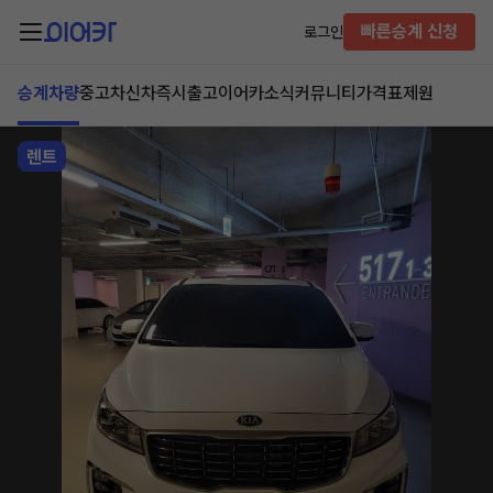
빠른승계 신청
로그인
승계차량
중고차
신차즉시출고
이어카소식
커뮤니티
가격표
제원
렌트