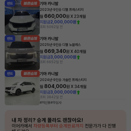
기아 카니발
렌트
·
2023년
9인승 디젤 프레스티지
660,000
월
원 X
23
개월
지원금
2,000,000원
조회 509
2일 전
기아 카니발
렌트
·
2025년
9인승 디젤 노블레스
669,340
월
원 X
40
개월
지원금
3,000,000원
조회 665
2일 전
기아 카니발
렌트
·
2024년
9인승 가솔린 프레스티지
804,000
월
원 X
34
개월
지원금
3,000,000원
조회 384
2일 전
#저신용
#무심사
내 차 정리?
승계 몰라도 괜찮아요!
이어카에서
차량등록부터 승계완료까지
전문가가 다 진행