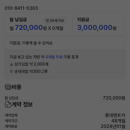
010-8411-5303
월 납입금
지원금
만 26세 이상
720,000
3,000,000
월
원 X 0개월
원
지원금, 이렇게 쓸 수 있어요
지금 보고 있는 차량 약
4개월 무료
이용 효과
🍙 삼각김밥 약 2,000개
🍲 순대국밥 약300그릇
비용
720,000원
월 납입금
계약 정보
롯데렌트카
계약업체
48개월
계약기간
2024년01월
계약종료