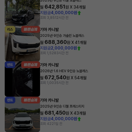
2025년
9인승 디젤 노블레스
642,851
월
원 X
34
개월
지원금
4,000,000원
조회 3,851
2시간 전
기아 카니발
리스
·
2025년
9인승 가솔린 노블레스
688,360
월
원 X
41
개월
지원금
2,000,000원
조회 1,528
3시간 전
기아 카니발
렌트
·
2026년
1.6 HEV 9인승 노블레스
672,540
월
원 X
54
개월
조회 1,003
5시간 전
기아 카니발
렌트
·
2025년
9인승 디젤 프레스티지
681,450
월
원 X
43
개월
지원금
4,000,000원
조회 422
1일 전