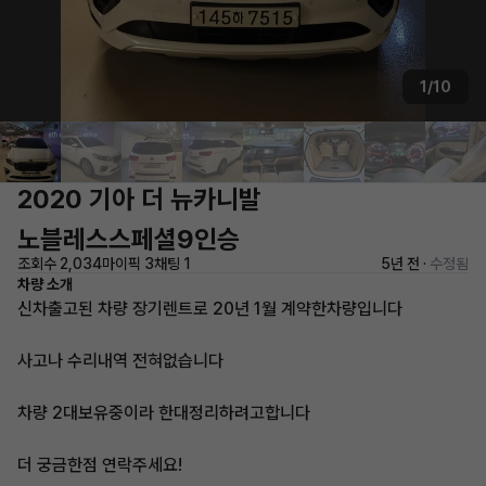
1/10
2020 기아 더 뉴카니발
노블레스스페셜9인승
조회수 2,034
마이픽 3
채팅 1
5년 전 ·
수정됨
차량 소개
신차출고된 차량 장기렌트로 20년 1월 계약한차량입니다
사고나 수리내역 전혀없습니다
차량 2대보유중이라 한대정리하려고합니다
더 궁금한점 연락주세요!