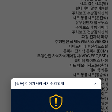
시트 열선시트(앞)
휠타이어 알루미늄휠
주차보조 후방감지센서
시트 통풍시트(운전석)
유무선단자 블루투스
주차보조 후방카메라
주차보조 전방감지센서
파킹 전자식 파킹
주행안전 급제동경보시스템(ESS)
사이드미러 후진각도조절
룸미러 전자식 룸미러(ECM)
주행안전 차체자세제어장치(VDC,ESC,ESP)
룸미러 하이패스 내장
시트 메모리시트(운전석)
에어백 커튼
시트 통풍시트(동승석)
에어컨 풀오토에어컨
[필독] 이어카 사칭 사기 주의 안내
×
사이드미러 전동접이
유무선단자 USB
에어백 사이드
시트 전동시트(동승석)
사이드미러 열선
유무선단자 AUX