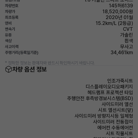
145허6139
차량번호
18,520,000원
차량가
2020년 01월
최초등록
15.2km/L (2등급)
연비
CVT
변속기
가솔린
유종
흰색
색상
무사고
사고이력
34,461km
주행거리(등록일기준)
* 정확한 정보는 판매자와 반드시 확인하시기 바랍니다.
차량 옵션 정보
인조가죽시트
디스플레이오디오패키지
헤드램프 프로젝션 타입
주행안전 후측방경보시스템(BSD)
사이드미러 열선
시트 열선시트(앞)
사이드미러 방향지시등 일체형
사이드미러 전동접이
에어컨 수동에어컨
시트 직물시트