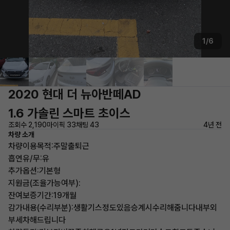
1/6
2020 현대 더 뉴아반떼AD
1.6 가솔린 스마트 초이스
조회수 2,190
마이픽 33
채팅 43
4년 전
차량 소개
차량이용목적:주말출퇴근
흡연유/무:유
추가옵션:기본형
지원금(조율가능여부):
잔여보증기간:19개월
감가내용(수리부분):생활기스정도있음승계시수리해줌니다내부외
부세차해드립니다