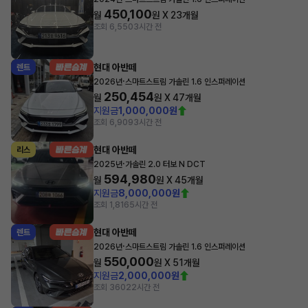
450,100
월
원 X
23
개월
조회 6,550
3시간 전
현대 아반떼
렌트
·
2026년
스마트스트림 가솔린 1.6 인스퍼레이션
250,454
월
원 X
47
개월
지원금
1,000,000원
조회 6,909
3시간 전
현대 아반떼
리스
·
2025년
가솔린 2.0 터보 N DCT
594,980
월
원 X
45
개월
지원금
8,000,000원
조회 1,816
5시간 전
현대 아반떼
렌트
·
2026년
스마트스트림 가솔린 1.6 인스퍼레이션
550,000
월
원 X
51
개월
지원금
2,000,000원
조회 360
22시간 전