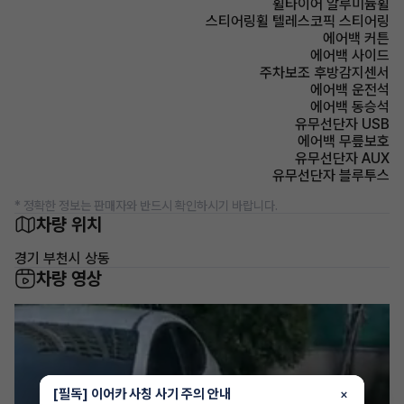
휠타이어 알루미늄휠
스티어링휠 텔레스코픽 스티어링
에어백 커튼
에어백 사이드
주차보조 후방감지센서
에어백 운전석
에어백 동승석
유무선단자 USB
에어백 무릎보호
유무선단자 AUX
유무선단자 블루투스
* 정확한 정보는 판매자와 반드시 확인하시기 바랍니다.
차량 위치
경기 부천시 상동
차량 영상
[필독] 이어카 사칭 사기 주의 안내
×