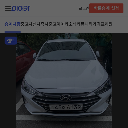
빠른승계 신청
로그인
승계차량
중고차
신차즉시출고
이어카소식
커뮤니티
가격표
제원
렌트