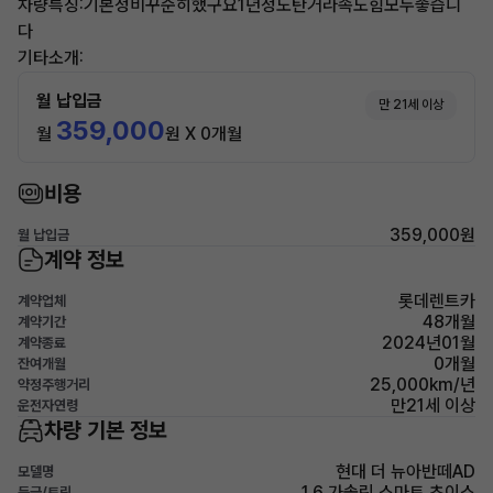
차량특징:기본정비꾸준히했구요1년정도탄거라속도힘모두좋습니
다
기타소개:
월 납입금
만 21세 이상
359,000
월
원 X 0개월
비용
359,000원
월 납입금
계약 정보
롯데렌트카
계약업체
48개월
계약기간
2024년01월
계약종료
0개월
잔여개월
25,000km/년
약정주행거리
만21세 이상
운전자연령
차량 기본 정보
현대 더 뉴아반떼AD
모델명
1.6 가솔린 스마트 초이스
등급/트림