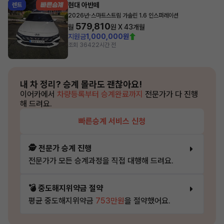
현대 아반떼
렌트
·
2026년
스마트스트림 가솔린 1.6 인스퍼레이션
579,810
월
원 X
43
개월
지원금
1,000,000원
조회 364
22시간 전
내 차 정리?
승계 몰라도 괜찮아요!
이어카에서
차량등록부터 승계완료까지
전문가가 다 진행
해 드려요.
빠른승계 서비스 신청
🕵️ 전문가 승계 진행
전문가가 모든 승계과정을 직접 대행해 드려요.
💣 중도해지위약금 절약
평균 중도해지위약금
753만원
을 절약했어요.