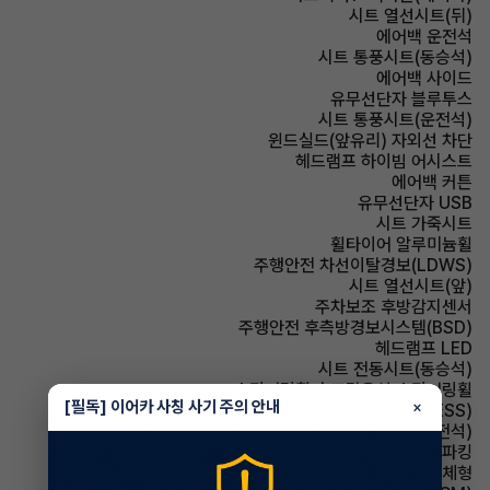
시트 열선시트(뒤)
에어백 운전석
시트 통풍시트(동승석)
에어백 사이드
유무선단자 블루투스
시트 통풍시트(운전석)
윈드실드(앞유리) 자외선 차단
헤드램프 하이빔 어시스트
에어백 커튼
유무선단자 USB
시트 가죽시트
휠타이어 알루미늄휠
주행안전 차선이탈경보(LDWS)
시트 열선시트(앞)
주차보조 후방감지센서
주행안전 후측방경보시스템(BSD)
헤드램프 LED
시트 전동시트(동승석)
스티어링휠 속도감응식 스티어링휠
[필독] 이어카 사칭 사기 주의 안내
×
주행안전 급제동경보시스템(ESS)
시트 전동시트(운전석)
파킹 전자식 파킹
사이드미러 방향지시등 일체형