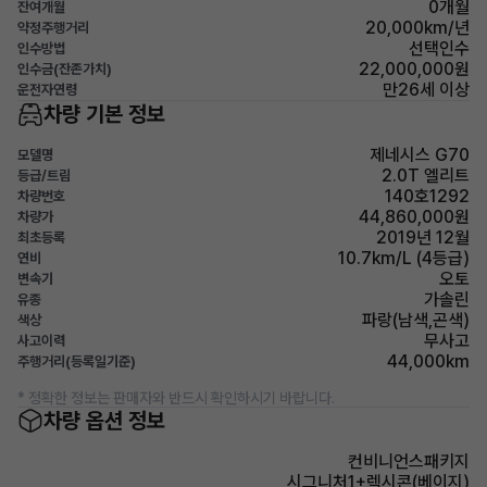
0개월
잔여개월
20,000km/년
약정주행거리
선택인수
인수방법
22,000,000원
인수금(잔존가치)
만26세 이상
운전자연령
차량 기본 정보
제네시스 G70
모델명
2.0T 엘리트
등급/트림
140호1292
차량번호
44,860,000원
차량가
2019년 12월
최초등록
10.7km/L (4등급)
연비
오토
변속기
가솔린
유종
파랑(남색,곤색)
색상
무사고
사고이력
44,000km
주행거리(등록일기준)
* 정확한 정보는 판매자와 반드시 확인하시기 바랍니다.
차량 옵션 정보
컨비니언스패키지
시그니처1+렉시콘(베이지)