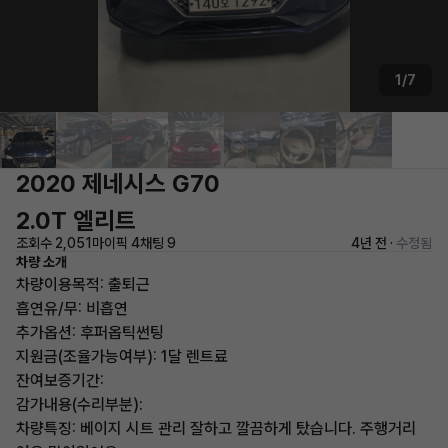
1/7
2020 제네시스 G70
2.0T 엘리트
조회수 2,051
마이픽 4
채팅 9
4년 전 ·
수정됨
차량 소개
차량이용목적: 출퇴근
흡연유/무: 비흡연
추가옵션: 후퍼옵틱썬팅
지원금(조율가능여부): 1달 렌트료
잔여보증기간:
감가내용(수리부분):
차량특징: 베이지 시트 관리 잘하고 깔끔하게 탔습니다. 주행거리