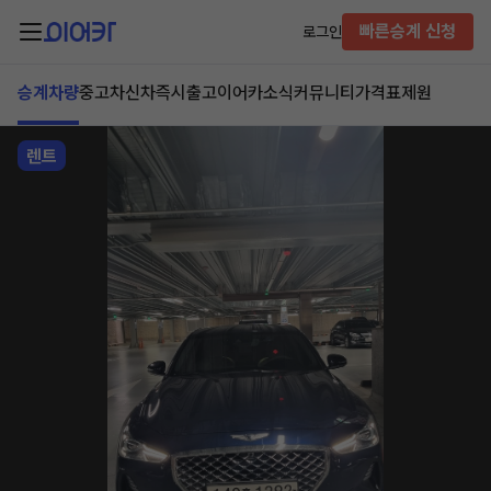
빠른승계 신청
로그인
승계차량
중고차
신차즉시출고
이어카소식
커뮤니티
가격표
제원
렌트