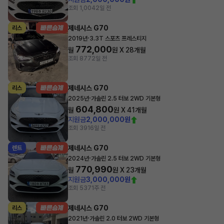
조회 1,004
2일 전
제네시스 G70
리스
·
2019년
3.3T 스포츠 프레스티지
772,000
월
원 X
28
개월
조회 877
2일 전
제네시스 G70
리스
·
2025년
가솔린 2.5 터보 2WD 기본형
604,800
월
원 X
41
개월
지원금
2,000,000원
조회 391
6일 전
제네시스 G70
렌트
·
2024년
가솔린 2.5 터보 2WD 기본형
770,990
월
원 X
23
개월
지원금
3,000,000원
조회 537
1주 전
제네시스 G70
리스
·
2021년
가솔린 2.0 터보 2WD 기본형