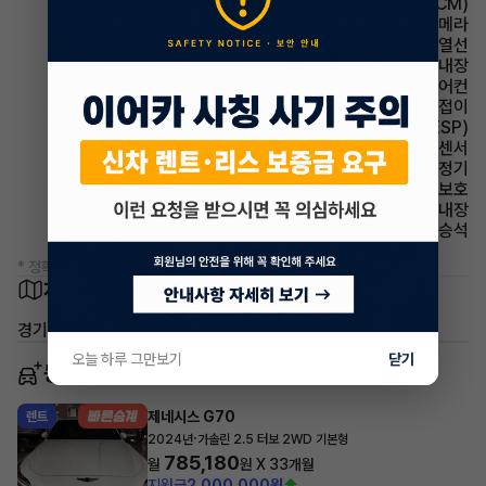
룸미러 전자식 룸미러(ECM)
주차보조 후방카메라
사이드미러 열선
룸미러 하이패스 내장
에어컨 풀오토에어컨
사이드미러 전동접이
주행안전 차체자세제어장치(VDC,ESC,ESP)
주차보조 전방감지센서
에어컨 공기청정기
에어백 무릎보호
스티어링휠 열선내장
에어백 동승석
* 정확한 정보는 판매자와 반드시 확인하시기 바랍니다.
차량 위치
경기 용인시 기흥구 영덕동
오늘 하루 그만보기
닫기
동일 차종 이어카
제네시스 G70
렌트
·
2024년
가솔린 2.5 터보 2WD 기본형
785,180
월
원 X
33
개월
지원금
2,000,000원