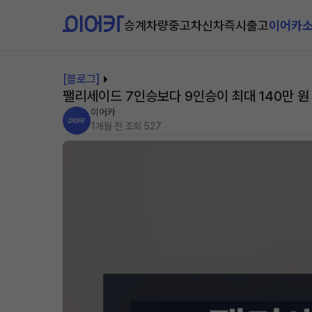
승계차량
중고차
신차즉시출고
이어카
[블로그]
팰리세이드 7인승보다 9인승이 최대 140만 원
이어카
1개월 전
조회 527