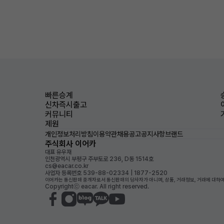
빠른승계
신차즉시출고
커뮤니티
제원
개인정보처리방침
이용약관
채용공고
공지사항
브랜드
주식회사 이어카
대표 유우재
인천광역시 부평구 주부토로 236, D동 1514호
cs@eacar.co.kr
사업자 등록번호 539-88-02334 | 1877-2520
이어카는 통신판매 중개자로서 통신판매의 당사자가 아니며, 상품, 거래정보, 거래에 대하여
Copyrightⓒ eacar. All right reserved.