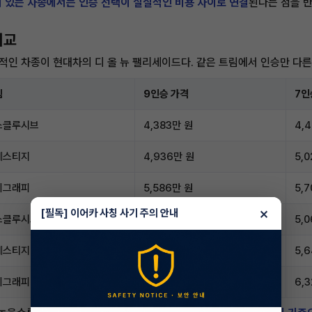
 있는 차종에서는 인승 선택이 실질적인 비용 차이로 연결
된다는 점을 반
비교
적인 차종이 현대차의 디 올 뉴 팰리세이드다. 같은 트림에서 인승만 다른
림
9인승 가격
7인
스클루시브
4,383만 원
4,
레스티지
4,936만 원
5,
리그래피
5,586만 원
5,
×
[필독] 이어카 사칭 사기 주의 안내
스클루시브
4,982만 원
5,
레스티지
5,536만 원
5,
리그래피
6,186만 원
6,