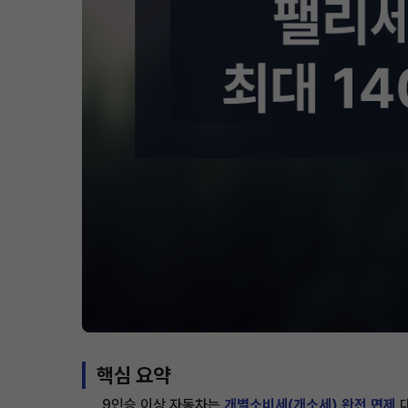
핵심 요약
9인승 이상 자동차는
개별소비세(개소세) 완전 면제
대