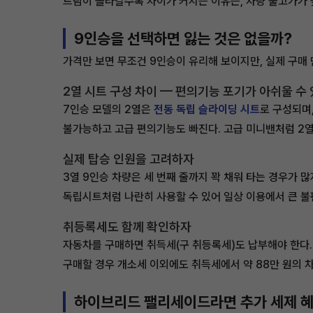
트림이 올라갈수록 차이가 커지는 이유는, 차량 출고가가
9인승을 선택하면 잃는 것은 없을까?
가격만 보면 무조건 9인승이 유리해 보이지만, 실제 구매
2열 시트 구성 차이 — 편의기능 포기가 아쉬울 수
7인승 모델의 2열은
전동 독립 슬라이딩 시트
로 구성되며
불가능하고 고급 편의기능도 빠진다. 고급 미니밴처럼 2열
실제 탑승 인원을 고려하자
3열 9인승 차량은 세 번째 줄까지 꽉 채워 타는 경우가 많
독립시트처럼 나란히 사용할 수 있어 일상 이용에서 큰 불
취등록세도 함께 확인하자
자동차를 구매하면 취득세(구 취등록세)도 납부해야 한다. 
구매할 경우 개소세 이외에도 취득세에서 약 88만 원의 차
하이브리드 팰리세이드라면 추가 세제 