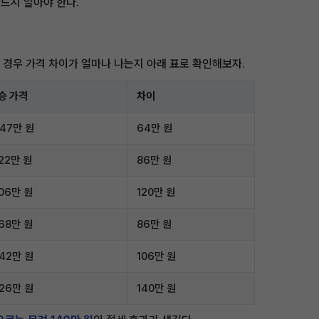
드시 알아야 한다.
 경우 가격 차이가 얼마나 나는지 아래 표로 확인해보자.
승 가격
차이
447만 원
64만 원
022만 원
86만 원
706만 원
120만 원
068만 원
86만 원
642만 원
106만 원
326만 원
140만 원