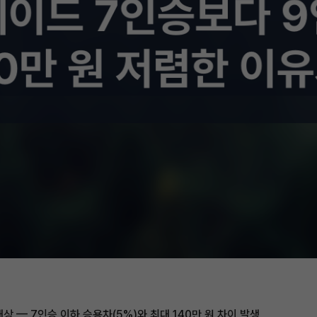
상 — 7인승 이하 승용차(5%)와 최대 140만 원 차이 발생