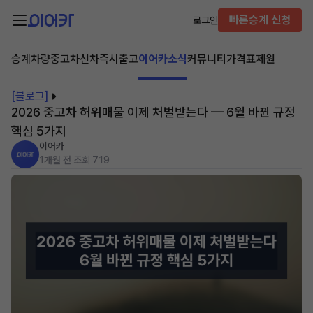
빠른승계 신청
로그인
승계차량
중고차
신차즉시출고
이어카소식
커뮤니티
가격표
제원
[블로그]
2026 중고차 허위매물 이제 처벌받는다 — 6월 바뀐 규정
핵심 5가지
이어카
1개월 전
조회 719