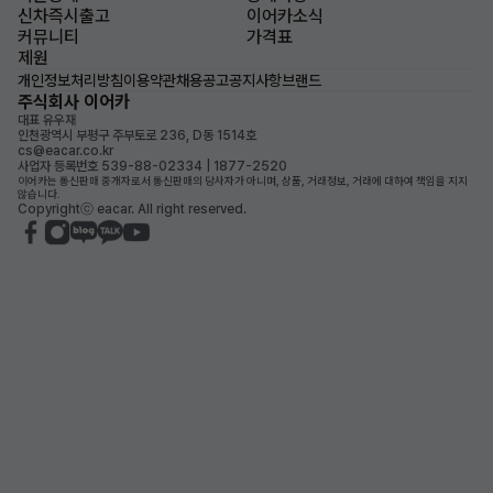
신차즉시출고
이어카소식
커뮤니티
가격표
제원
개인정보처리방침
이용약관
채용공고
공지사항
브랜드
주식회사 이어카
대표 유우재
인천광역시 부평구 주부토로 236, D동 1514호
cs@eacar.co.kr
사업자 등록번호 539-88-02334 | 1877-2520
이어카는 통신판매 중개자로서 통신판매의 당사자가 아니며, 상품, 거래정보, 거래에 대하여 책임을 지지
않습니다.
Copyrightⓒ eacar. All right reserved.