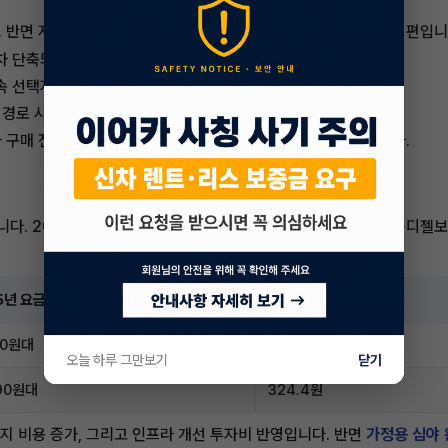
 반면 지방 소도시와 농어촌 지역은 여전히 충전소 접근성이 낮은 편입니
점차 단축되는 추세
속 선택지 제한
전 경로 사전 확인 필수
구매 전 거주 지역의 충전 인프라 현황을 반드시 점검해야 합니다.
니다. 2026년 들어 공공 충전 요금이 눈에 띄게 오르면서, 가솔린·디
5년 요금(kWh당)
2026년 요금(kWh당)
10원대
347.2원
오늘 하루 그만보기
닫기
90원대
324.4원
지 비용 증가, 그리고 인프라 개선 투자비 반영입니다. 반면
가정용 심야 