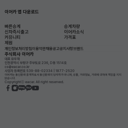
이어카 앱 다운로드
빠른승계
승계차량
신차즉시출고
이어카소식
커뮤니티
가격표
제원
개인정보처리방침
이용약관
채용공고
공지사항
브랜드
주식회사 이어카
대표 유우재
인천광역시 부평구 주부토로 236, D동 1514호
cs@eacar.co.kr
사업자 등록번호 539-88-02334 | 1877-2520
이어카는 통신판매 중개자로서 통신판매의 당사자가 아니며, 상품, 거래정보, 거래에 대하여 책임을 지지
않습니다.
Copyrightⓒ eacar. All right reserved.