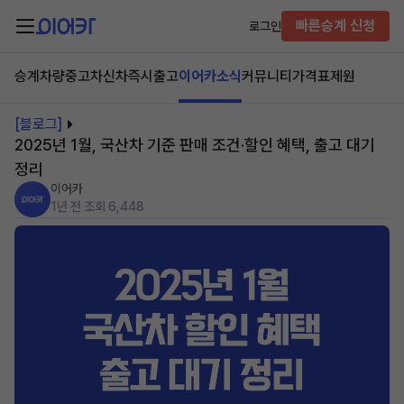
빠른승계 신청
로그인
승계차량
중고차
신차즉시출고
이어카소식
커뮤니티
가격표
제원
[블로그]
2025년 1월, 국산차 기준 판매 조건·할인 혜택, 출고 대기
정리
이어카
1년 전
조회 6,448