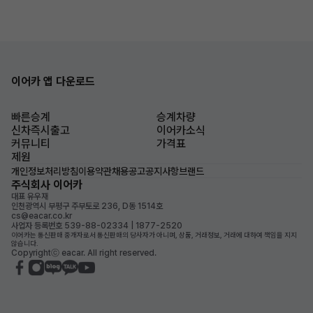
이어카 앱 다운로드
빠른승계
승계차량
신차즉시출고
이어카소식
커뮤니티
가격표
제원
개인정보처리방침
이용약관
채용공고
공지사항
브랜드
주식회사 이어카
대표 유우재
인천광역시 부평구 주부토로 236, D동 1514호
cs@eacar.co.kr
사업자 등록번호 539-88-02334 | 1877-2520
이어카는 통신판매 중개자로서 통신판매의 당사자가 아니며, 상품, 거래정보, 거래에 대하여 책임을 지지
않습니다.
Copyrightⓒ eacar. All right reserved.