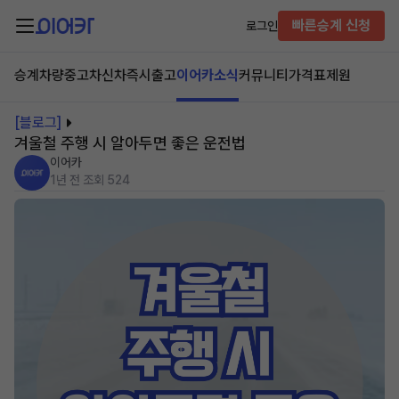
빠른승계 신청
로그인
승계차량
중고차
신차즉시출고
이어카소식
커뮤니티
가격표
제원
[블로그]
겨울철 주행 시 알아두면 좋은 운전법
이어카
1년 전
조회 524