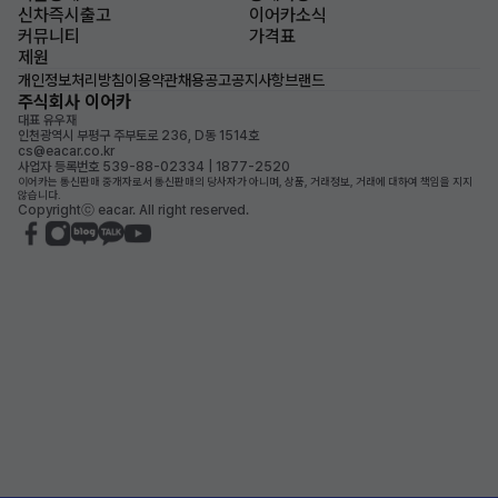
신차즉시출고
이어카소식
커뮤니티
가격표
제원
개인정보처리방침
이용약관
채용공고
공지사항
브랜드
주식회사 이어카
대표 유우재
인천광역시 부평구 주부토로 236, D동 1514호
cs@eacar.co.kr
사업자 등록번호 539-88-02334 | 1877-2520
이어카는 통신판매 중개자로서 통신판매의 당사자가 아니며, 상품, 거래정보, 거래에 대하여 책임을 지지
않습니다.
Copyrightⓒ eacar. All right reserved.