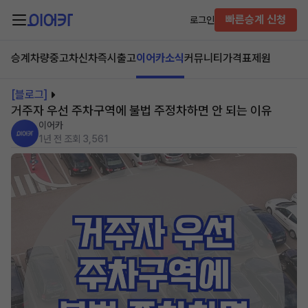
빠른승계 신청
로그인
승계차량
중고차
신차즉시출고
이어카소식
커뮤니티
가격표
제원
[블로그]
거주자 우선 주차구역에 불법 주정차하면 안 되는 이유
이어카
1년 전
조회 3,561