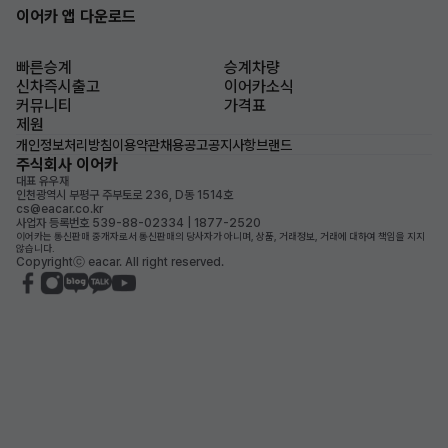
이어카 앱 다운로드
빠른승계
승계차량
신차즉시출고
이어카소식
커뮤니티
가격표
제원
개인정보처리방침
이용약관
채용공고
공지사항
브랜드
주식회사 이어카
대표 유우재
인천광역시 부평구 주부토로 236, D동 1514호
cs@eacar.co.kr
사업자 등록번호 539-88-02334 | 1877-2520
이어카는 통신판매 중개자로서 통신판매의 당사자가 아니며, 상품, 거래정보, 거래에 대하여 책임을 지지
않습니다.
Copyrightⓒ eacar. All right reserved.