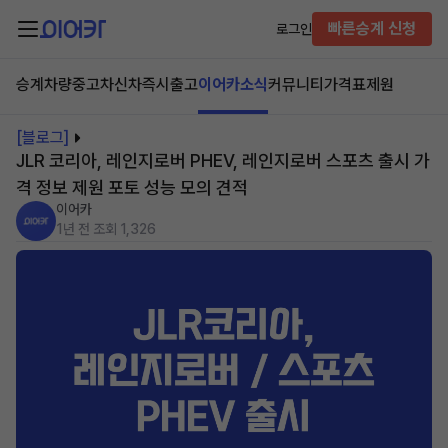
빠른승계 신청
로그인
승계차량
중고차
신차즉시출고
이어카소식
커뮤니티
가격표
제원
[블로그]
JLR 코리아, 레인지로버 PHEV, 레인지로버 스포츠 출시 가
격 정보 제원 포토 성능 모의 견적
이어카
1년 전
조회 1,326