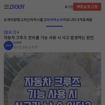
빠른승계 신청
로그인
승계차량
중고차
신차즉시출고
이어카소식
커뮤니티
가격표
제원
[블로그]
자동차 크루즈 컨트롤 기능 사용 시 사고 발생하는 원인
이어카
2년 전
조회 2,470