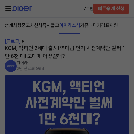
빠른승계 신청
로그인
승계차량
중고차
신차즉시출고
이어카소식
커뮤니티
가격표
제원
[블로그]
KGM, 액티언 2세대 출시! 역대급 인기 사전계약만 벌써 1
만 6천 대! 도대체 어떻길래?
이어카
2년 전
조회 988