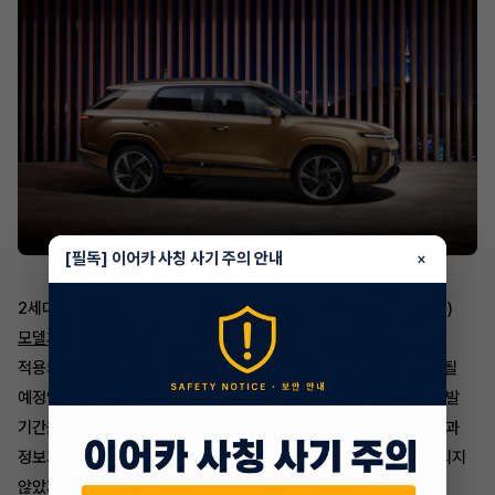
[필독] 이어카 사칭 사기 주의 안내
×
2세대 액티언의 내부를 들여다보면,
토레스 페이스리프트(부분변경)
모델과 토레스 EVX와 동일한
'
12.3인치 통합형 디스플레이
'가
적용되었으며, 인포테인먼트 시스템 UI 구성 문제가 개선되어 출시될
예정입니다. 또한, 바이퓨얼 모델은 협력사 로턴에서 수개월간의 개발
기간을 거쳐 출시될 예정이며, 사전계약 페이지를 통해 상세한 사진과
정보가 공개되었습니다. 2025 신형 액티언의 자세한 제원은 공개되지
않았지만,
액티언은 토레스 대비 전고는 소폭 낮아지나 전장은