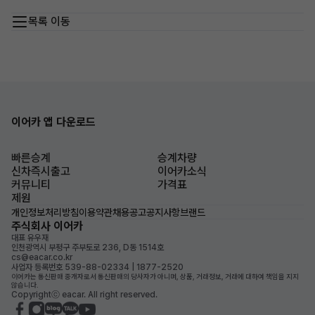
목록 이동
이어카 앱 다운로드
빠른승계
승계차량
신차즉시출고
이어카소식
커뮤니티
가격표
제원
개인정보처리방침
이용약관
채용공고
공지사항
브랜드
주식회사 이어카
대표 유우재
인천광역시 부평구 주부토로 236, D동 1514호
cs@eacar.co.kr
사업자 등록번호 539-88-02334 | 1877-2520
이어카는 통신판매 중개자로서 통신판매의 당사자가 아니며, 상품, 거래정보, 거래에 대하여 책임을 지지
않습니다.
Copyrightⓒ eacar. All right reserved.