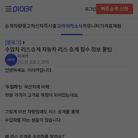
빠른승계 신청
로그인
승계차량
중고차
신차즉시출고
이어카소식
커뮤니티
가격표
제원
[블로그]
수입차 리스승계 자동차 리스 승계 필수 정보 꿀팁
이어카
2년 전
조회 2,395
안녕하세요. 이어카입니다.
'
수입차
'는 국산차에 비해
차량 가격이 고가로 책정이 되어있는데요.
그렇게 비싼 차량임에도 리스 승계를 통해
수입차를 타는 분들이 많습니다.
왜 리스 승계로 수입차를 탈까요?