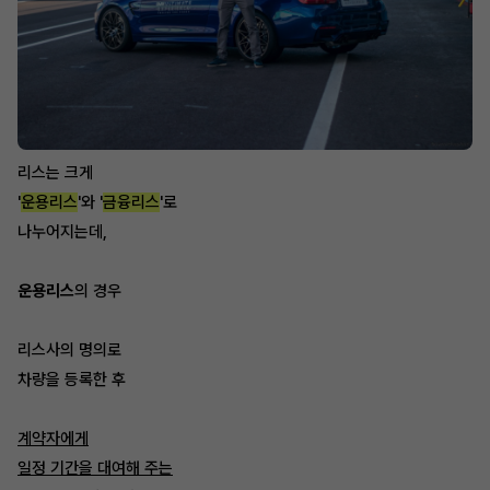
리스는 크게
'
운용리스
'와 '
금융리스
'로
나누어지는데,
운용리스
의 경우
리스사의 명의로
차량을 등록한 후
계약자에게
일정 기간을 대여해 주는