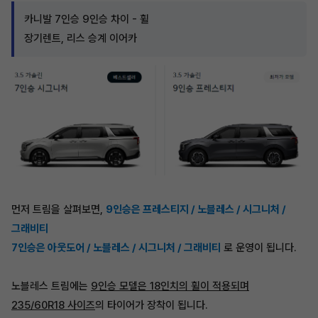
카니발 7인승 9인승 차이 - 휠
장기렌트, 리스 승계 이어카
먼저 트림을 살펴보면,
9인승은 프레스티지 / 노블레스 / 시그니처 /
그래비티
7인승은 아웃도어 / 노블레스 / 시그니처 / 그래비티
로 운영이 됩니다.
노블레스 트림에는
9인승 모델은 18인치의 휠이 적용되며
235/60R18 사이즈
의 타이어가 장착이 됩니다.