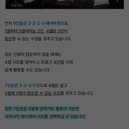
먼저
9인승은 2-2-2-3 레이아웃
으로,
1열부터 3열까지는 2인, 4열은 3인이
탑승
할 수 있는 구성을 갖추고 있습니다.
많은 인원이 탑승하지 않을 때에는
4열 시트를 접어두고 트렁크 공간을 더욱
넓게 활용할 수도 있습니다.
7인승은 2-2-3 구성
으로 4열은 없고
3열에 3명이 탑승할 수 있는 구조
를 갖추고 있습니다.
또한 7인승은 2열에 안마기능 활용이 가능한
다이나믹 바디케어 시트를 선택하실 수 있습니다.