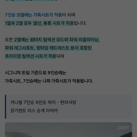
7인승 모델에는 가죽시트가 적용
이 되며
1열과 2열 모두 열선, 통풍 시트가 적용
됩니다.
또한
2열에는 원터치 릴렉션 모드와 파워 리클라이닝,
파워 레그서포트, 윙타입 헤드레스트 등이 포함된
프리미엄 릴렉션 시트가 적용
되며
시그니처 트림 기준으로 9인승에는
가죽시트, 7인승에는 나파 가죽시트가 적용됩니다.
카니발 7인승 9인승 차이 - 편의사양
장기렌트 리스 승계 이어카