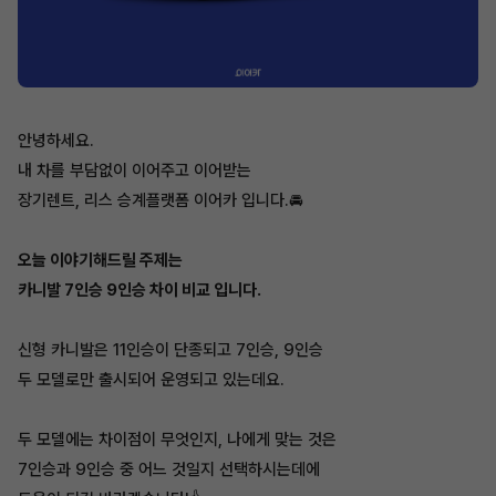
안녕하세요.
내 차를 부담없이 이어주고 이어받는
장기렌트, 리스 승계플랫폼 이어카 입니다.🚘
오늘 이야기해드릴 주제는
카니발 7인승 9인승 차이 비교 입니다.
신형 카니발은 11인승이 단종되고 7인승, 9인승
두 모델로만 출시되어 운영되고 있는데요.
두 모델에는 차이점이 무엇인지, 나에게 맞는 것은
7인승과 9인승 중 어느 것일지 선택하시는데에