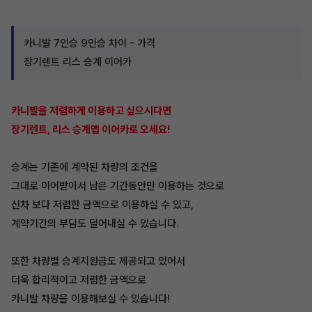
카니발 7인승 9인승 차이 - 가격
장기렌트 리스 승계 이어카
카니발을 저렴하게 이용하고 싶으시다면
장기렌트, 리스 승계앱 이어카로 오세요!
승계는 기존에 계약된 차량의 조건을
그대로 이어받아서 남은 기간동안만 이용하는 것으로
신차 보다 저렴한 금액으로 이용하실 수 있고,
계약기간의 부담도 덜어내실 수 있습니다.
또한 차량별 승계지원금도 제공되고 있어서
더욱 합리적이고 저렴한 금액으로
카니발 차량을 이용해보실 수 있습니다!