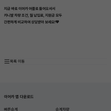
지금 바로 이어카 어플로 들어오셔서
카니발 차량 조건, 월 납입료, 지원금 모두
간편하게 비교하여 상담받아 보세요!💙
목록 이동
이어카 앱 다운로드
빠른승계
승계차량