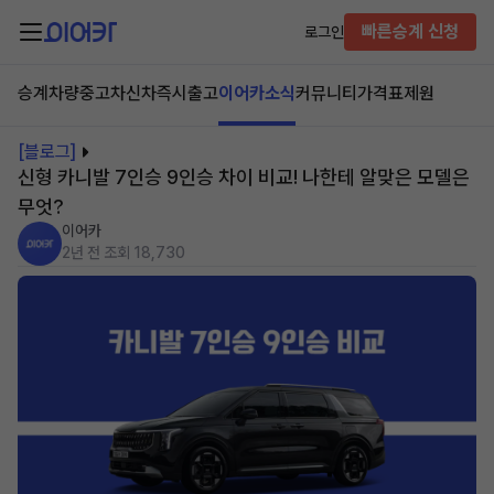
빠른승계 신청
로그인
승계차량
중고차
신차즉시출고
이어카소식
커뮤니티
가격표
제원
[블로그]
신형 카니발 7인승 9인승 차이 비교! 나한테 알맞은 모델은
무엇?
이어카
2년 전
조회 18,730