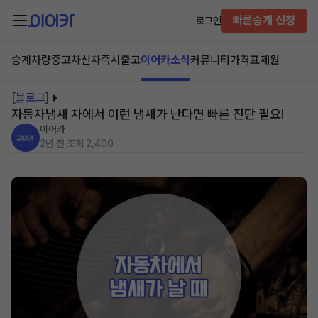
빠른승계 신청
로그인
승계차량
중고차
신차즉시출고
이어카소식
커뮤니티
가격표
제원
[블로그]
자동차냄새 차에서 이런 냄새가 난다면 빠른 진단 필요!
이어카
2년 전
조회 2,400