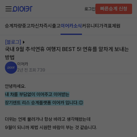
빠른승계 신청
로그인
승계차량
중고차
신차즉시출고
이어카소식
커뮤니티
가격표
제원
[블로그]
국내 9월 추석연휴 여행지 BEST 5! 연휴를 알차게 보내는
방법
이어카
2년 전
조회 739
안녕하세요.
내 차를 부담없이 이어주고 이어받는
장기렌트 리스 승계플랫폼 이어카 입니다.😊
더위는 언제 물러가나 항상 바라고 생각해왔는데
9월이 되니까 제법 시원한 바람이 부는 것 같습니다.