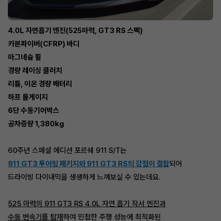
4.0L 자연흡기 엔진(525마력, GT3 RS 스펙)
카본파이버(CFRP) 바디
마그네슘 휠
경량 레이싱 클러치
리튬, 이온 경량 배터리
하프 롤게이지
6단 수동기어박스
공차증량 1,380kg
60주년 스페셜 에디션 포르쉐 911 S/T는
911 GT3 투어링 패키지와 911 GT3 RS의 강점이 결합
되어
드라이빙 다이내믹을 생생하게 느껴보실 수 있는데요.
525 마력의 911 GT3 RS 4.0L 자연 흡기 작서 엔진과
수동 변속기를 탑재
하여 민첩한 주행 성능에 최적화된