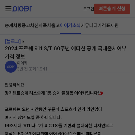
빠른승계 신청
로그인
승계차량
중고차
신차즉시출고
이어카소식
커뮤니티
가격표
제원
[블로그]
2024 포르쉐 911 S/T 60주년 에디션 공개 국내출시여부
가격 정보
이어카
3년 전
조회 1,941
안녕하세요.
장기렌트승계 리스승계 1등 승계 플랫폼 이어카입니다!
🤳
포르쉐는 오랜 시간동안 꾸준히 스포츠카 인기 라인업에
빠지지 않은 모델 중 하나입니다.
992세대 '911 타르가 4 GTS'를 기반의 클래식한 디자인으로
제작된 50주년 에디션에 이어 60주년 스페셜 에디션이