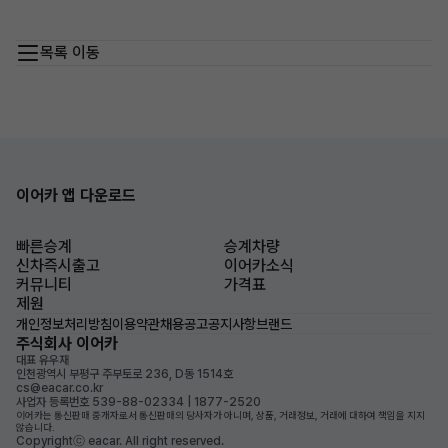
목록 이동
이어카 앱 다운로드
빠른승계
승계차량
신차즉시출고
이어카소식
커뮤니티
가격표
제원
개인정보처리방침
이용약관
채용공고
공지사항
브랜드
주식회사 이어카
대표 유우재
인천광역시 부평구 주부토로 236, D동 1514호
cs@eacar.co.kr
사업자 등록번호 539-88-02334 | 1877-2520
이어카는 통신판매 중개자로서 통신판매의 당사자가 아니며, 상품, 거래정보, 거래에 대하여 책임을 지지
않습니다.
Copyrightⓒ eacar. All right reserved.