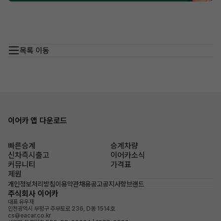
목록 이동
이어카 앱 다운로드
빠른승계
승계차량
신차즉시출고
이어카소식
커뮤니티
가격표
제원
개인정보처리방침
이용약관
채용공고
공지사항
브랜드
주식회사 이어카
대표 유우재
인천광역시 부평구 주부토로 236, D동 1514호
cs@eacar.co.kr