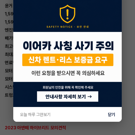
윤거 후(mm):
1,599(16″)
1,593(17″)
엔진형식: G1.6하이브리드
배기량(cc): 1,580
최고출력(PS/rpm): 105/5,700
최대토크(kgf.m/rpm): 15.0/4,000
연료탱크용량(ℓ): 42
모터 최고출력(kW):32
모터 최대토크(Nm):170
시스템 최고출력(PS/rpm):141/5,700
트렁크 용량(ℓ,VDA):474
오늘 하루 그만보기
닫기
2023 아반떼 하이브리드 모의견적