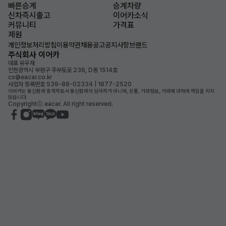
빠른승계
승계차량
신차즉시출고
이어카소식
커뮤니티
가격표
제원
개인정보처리방침
이용약관
채용공고
공지사항
브랜드
주식회사 이어카
대표 유우재
인천광역시 부평구 주부토로 236, D동 1514호
cs@eacar.co.kr
사업자 등록번호 539-88-02334 | 1877-2520
이어카는 통신판매 중개자로서 통신판매의 당사자가 아니며, 상품, 거래정보, 거래에 대하여 책임을 지지
않습니다.
Copyrightⓒ eacar. All right reserved.