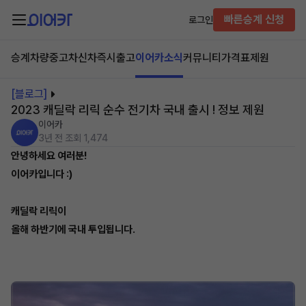
빠른승계 신청
로그인
승계차량
중고차
신차즉시출고
이어카소식
커뮤니티
가격표
제원
[블로그]
2023 캐딜락 리릭 순수 전기차 국내 출시 ! 정보 제원
이어카
3년 전
조회 1,474
안녕하세요 여러분!
이어카입니다 :)
캐딜락 리릭이
올해 하반기에 국내 투입됩니다.