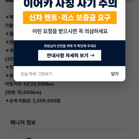
＊제네시스 GV80
가솔린 2.5 터보 AWD 5인승 기본형
＊월 대여료: 1,231,000원
＊렌탈사: SK렌터카
＊계약기간: 48개월
(2026.06.13 계약종료)
＊인수가: 32,112,000원
오늘 하루 그만보기
닫기
＊운전연령: 만26세 이상
약정거리: 1년 20,000km
(현재: 15,000km)
＊승계 지원금: 2,000,000원