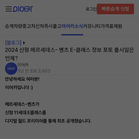
빠른승계 신청
로그인
승계차량
중고차
신차즉시출고
이어카소식
커뮤니티
가격표
제원
[블로그]
2024 신형 메르세데스- 벤츠 E-클래스 정보 포토 출시일은
언제?
이어카
3년 전
조회 3,603
안녕하세요 여러분!
이어카입니다 :)
메르세데스-벤츠가
신형 11세대 E클래스를
디지털 월드 프리미어를 통해 최초 공개했습니다.