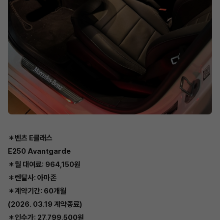
＊벤츠 E클래스
E250 Avantgarde
＊월 대여료: 964,150원
＊렌탈사: 아마존
＊계약기간: 60개월
(2026. 03.19 계약종료)
＊인수가: 27,799,500원