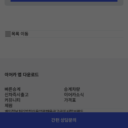
목록 이동
이어카 앱 다운로드
빠른승계
승계차량
신차즉시출고
이어카소식
커뮤니티
가격표
제원
개인정보처리방침
이용약관
채용공고
공지사항
브랜드
주식회사 이어카
간편 상담문의
대표 유우재
인천광역시 부평구 주부토로 236, D동 1514호