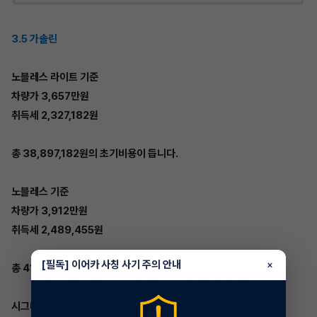
3.5 가솔린
노블레스 라이트 기준
차량가 3,657만원
취득세 2,327,182원
총 38,897,182원의 초기비용이 듭니다.
노블레스 기준
차량가 3,912만원
취득세 2,489,455원
[필독] 이어카 사칭 사기 주의 안내
×
총 41,609,455원의 초기비용이 듭니다.
시그니처 기준