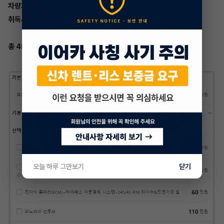
차량가 4,241만원
취득세 2,698,,818원
총 45,108,818원의 초기비용이 듭니다.
오늘 하루 그만보기
닫기