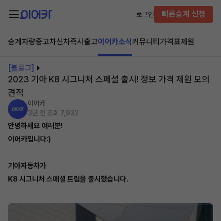
빠른승계 신청
로그인
승계차량
중고차
신차즉시출고
이어카소식
커뮤니티
가격표
제원
[블로그]
2023 기아 K8 시그니처 스페셜 출시! 정보 가격 제원 모의
견적
이어카
3년 전
조회 7,932
안녕하세요 여러분!
이어카입니다:)
기아자동차가
K8 시그니처 스페셜 트림을 출시했습니다.