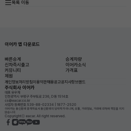
목록 이동
이어카 앱 다운로드
빠른승계
승계차량
신차즉시출고
이어카소식
커뮤니티
가격표
제원
개인정보처리방침
이용약관
채용공고
공지사항
브랜드
주식회사 이어카
대표 유우재
인천광역시 부평구 주부토로 236, D동 1514호
cs@eacar.co.kr
사업자 등록번호 539-88-02334 | 1877-2520
이어카는 통신판매 중개자로서 통신판매의 당사자가 아니며, 상품, 거래정보, 거래에 대하여 책임을 지지
않습니다.
Copyrightⓒ eacar. All right reserved.