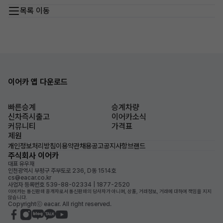
목록 이동
이어카 앱 다운로드
빠른승계
승계차량
신차즉시출고
이어카소식
커뮤니티
가격표
제원
개인정보처리방침
이용약관
채용공고
공지사항
브랜드
주식회사 이어카
대표 유우재
인천광역시 부평구 주부토로 236, D동 1514호
cs@eacar.co.kr
사업자 등록번호 539-88-02334 | 1877-2520
이어카는 통신판매 중개자로서 통신판매의 당사자가 아니며, 상품, 거래정보, 거래에 대하여 책임을 지지
않습니다.
Copyrightⓒ eacar. All right reserved.