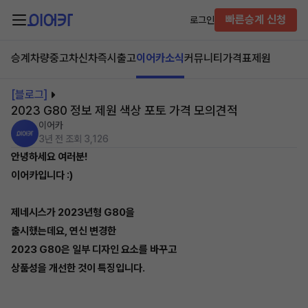
빠른승계 신청
로그인
승계차량
중고차
신차즉시출고
이어카소식
커뮤니티
가격표
제원
[블로그]
2023 G80 정보 제원 색상 포토 가격 모의견적
이어카
3년 전
조회 3,126
안녕하세요 여러분!
이어카입니다 :)
제네시스가 2023년형 G80을
출시했는데요, 연신 변경한
2023 G80은 일부 디자인 요소를 바꾸고
상품성을 개선한 것이 특징입니다.