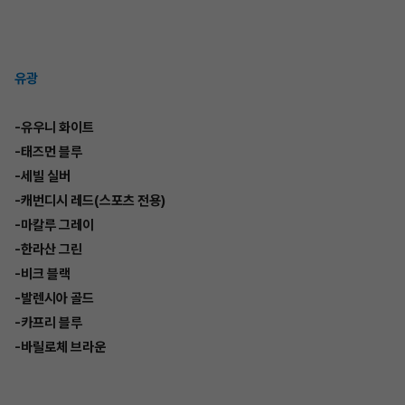
유광
-유우니 화이트
-태즈먼 블루
-세빌 실버
-캐번디시 레드(스포츠 전용)
-마칼루 그레이
-한라산 그린
-비크 블랙
-발렌시아 골드
-카프리 블루
-바릴로체 브라운