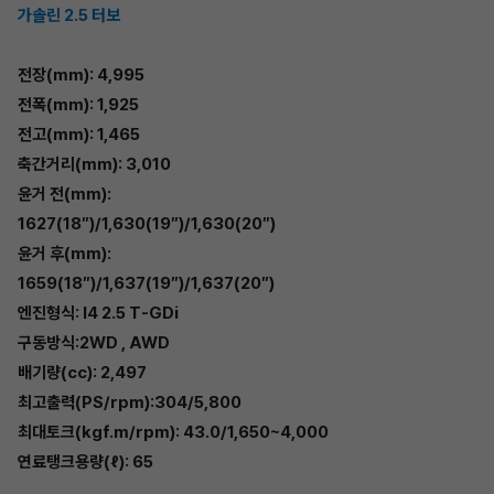
가솔린 2.5 터보
전장(mm): 4,995
전폭(mm): 1,925
전고(mm): 1,465
축간거리(mm): 3,010
윤거 전(mm):
1627(18″)/1,630(19″)/1,630(20″)
윤거 후(mm):
1659(18″)/1,637(19″)/1,637(20″)
엔진형식: I4 2.5 T-GDi
구동방식:2WD , AWD
배기량(cc): 2,497
최고출력(PS/rpm):304/5,800
최대토크(kgf.m/rpm): 43.0/1,650~4,000
연료탱크용량(ℓ): 65