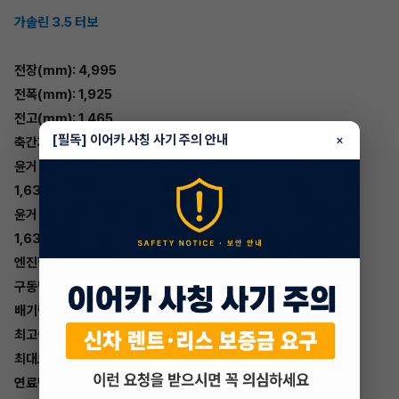
가솔린 3.5 터보
전장(mm): 4,995
전폭(mm): 1,925
전고(mm): 1,465
[필독] 이어카 사칭 사기 주의 안내
×
축간거리(mm): 3,010
윤거 전(mm):
1,630(19″)/1,630(20″)
윤거 후(mm):
1,637(19″)/1,637(20″)
엔진형식: V6 3.5 T-GDi
구동방식:2WD ,AWD
배기량(cc): 3,470
최고출력(PS/rpm):380/5,800
최대토크(kgf.m/rpm): 54.0/1,300~4,500
연료탱크용량(ℓ):73