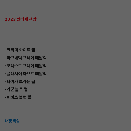
2023 싼타페 색상
-크리미 화이트 펄
-마그네틱 그레이 메탈릭
-포레스트 그레이 메탈릭
-글래시어 화으트 메탈릭
-타이가 브라운 펄
-라군 블루 펄
-어비스 블랙 펄
내장색상