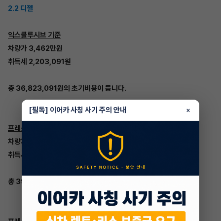
2.2 디젤
익스클루시브 기준
차량가 3,462만원
취득세 2,203,091원
총 36,823,091원의 초기비용이 듭니다.
[필독] 이어카 사칭 사기 주의 안내
×
프레스티지 기준
차량가 3,688만원
취득세 2,346,909원
총 39,226,909원의 초기비용이 듭니다.