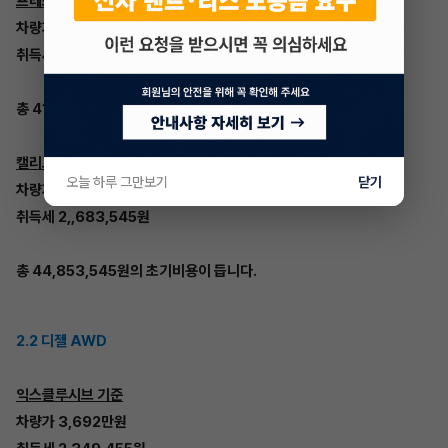
프레스티지 초이스 기준
차량가 3,877만원
취득세 2,467,182원
총 41,237,182원의 초기비용이 듭니다.
캘리그래피 기준
오늘 하루 그만보기
닫기
차량가 4,217만원
취득세 2,,683,545원
총 44,853,545원의 초기비용이 듭니다.
2.2 디젤 AWD
익스클루시브 기준
차량가 3,692만원