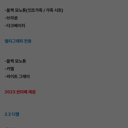
-블랙 모노톤(인조가죽 / 가죽 시트)
-브라운
-다크베이지
캘리그래피 전용
-블랙 모노톤
-카멜
-라이트 그레이
2023 싼타페 제원
2.2 디젤