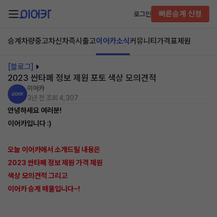
빠른승계 신청
로그인
승계차량
중고차
신차즉시출고
이어카소식
커뮤니티
가격표
제원
[블로그]
2023 싼타페 정보 제원 포토 색상 모의견적
이어카
3년 전
조회 4,307
안녕하세요 여러분!
이어카입니다 :)
오늘 이어카에서 소개드릴 내용은
2023 싼타페 정보 제원 가격 제원
색상 모의견적 그리고
이어카 승계 매물입니다~!