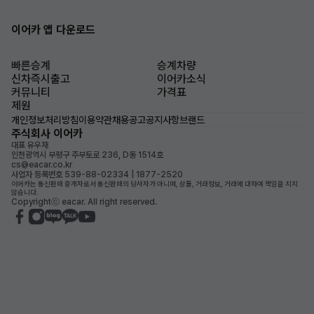
이어카 앱 다운로드
빠른승계
승계차량
신차즉시출고
이어카소식
커뮤니티
가격표
제원
개인정보처리방침
이용약관
채용공고
공지사항
브랜드
주식회사 이어카
대표 유우재
인천광역시 부평구 주부토로 236, D동 1514호
cs@eacar.co.kr
사업자 등록번호 539-88-02334 | 1877-2520
이어카는 통신판매 중개자로서 통신판매의 당사자가 아니며, 상품, 거래정보, 거래에 대하여 책임을 지지
않습니다.
Copyrightⓒ eacar. All right reserved.