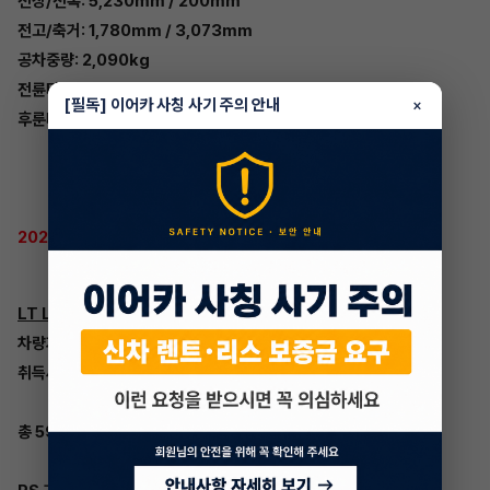
전장/전폭: 5,230mm / 200mm
전고/축거: 1,780mm / 3,073mm
공차중량: 2,090kg
전륜타이어: 255mm / 55 / 20inch
[필독] 이어카 사칭 사기 주의 안내
×
후룬타이어: 255mm / 55 / 20inch
2023 쉐보레 트래버스 모의견적
LT Leather Premium 기준
차량가 5,567만원
취득세 3,542,636원
총 59,212,636원의 초기비용이 듭니다.