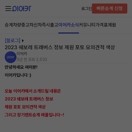
빠른승계 신청
로그인
승계차량
중고차
신차즉시출고
이어카소식
커뮤니티
가격표
제원
[블로그]
2023 쉐보레 트래버스 정보 제원 포토 모의견적 색상
이어카
3년 전
조회 2,532
안녕하세요 여러분!
이어카입니다 :)
오늘 이어카에서 소개드릴 내용은
2023 쉐보레 트래버스 정보
제원 포토 모의견적 색상
그리고 장기렌트승계 매물입니다~!