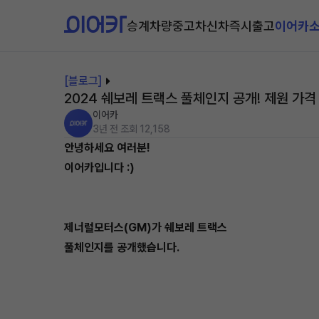
승계차량
중고차
신차즉시출고
이어카
[블로그]
2024 쉐보레 트랙스 풀체인지 공개! 제원 가격
이어카
3년 전
조회 12,158
안녕하세요 여러분!
이어카입니다 :)
제너럴모터스(GM)가 쉐보레 트랙스
풀체인지를 공개했습니다.