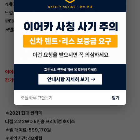
4세대 모델이 처음 나왔을 때의 파격적인
느낌보다 더 파격적인 이미지로
싼타페 풀체인지 MX5 5세대
모델은 정말 기대됩니다.
이어카 싼타페
장기렌트승계 매물
오늘 하루 그만보기
닫기
＊2021 현대 싼타페
디젤 2.2 2WD 5인승 프리미엄 초이스
＊월 대여료: 599,170원
＊계약기간: 48개월