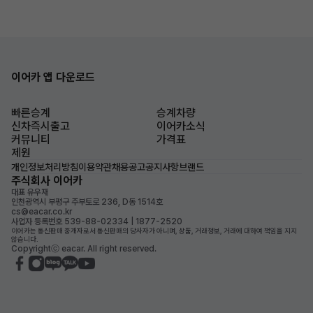
이어카 앱 다운로드
빠른승계
승계차량
신차즉시출고
이어카소식
커뮤니티
가격표
제원
개인정보처리방침
이용약관
채용공고
공지사항
브랜드
주식회사 이어카
대표 유우재
인천광역시 부평구 주부토로 236, D동 1514호
cs@eacar.co.kr
사업자 등록번호 539-88-02334 | 1877-2520
이어카는 통신판매 중개자로서 통신판매의 당사자가 아니며, 상품, 거래정보, 거래에 대하여 책임을 지지
않습니다.
Copyrightⓒ eacar. All right reserved.