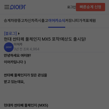
빠른승계 신청
로그인
승계차량
중고차
신차즉시출고
이어카소식
커뮤니티
가격표
제원
[블로그]
현대 싼타페 풀체인지 MX5 포착!예상도 출시일!
이어카
3년 전
조회 4,964
안녕하세요 여러분!
이어카입니다 :)
싼타페 풀체인지가 많은 관심을
받고 있는데요,
현대차 싼타페 풀체인지 (MX5)