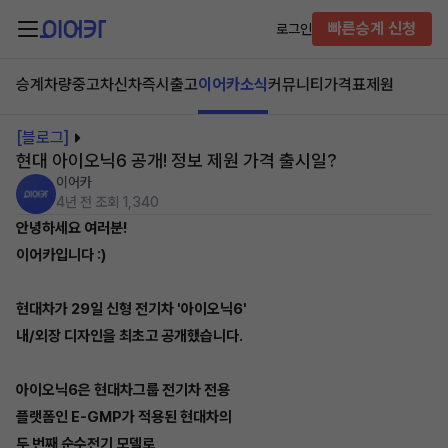
빠른승계 신청
로그인
승계차량
중고차
신차즉시출고
이어카소식
커뮤니티
가격표
제원
[블로그]
현대 아이오닉6 공개! 정보 제원 가격 출시일?
이어카
4년 전
조회 1,340
안녕하세요 여러분!
이어카입니다 :)
현대차가 29일 신형 전기차 '아이오닉6'
내/외장 디자인을 최초고 공개했습니다.
아이오닉6은 현대차그룹 전기차 전용
플랫폼인 E-GMP가 적용된 현대차의
두 번째 순수전기 모델로,