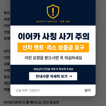
특히 픽셀의 빛은 투명 소재와 어우려져
독특한 깊이감을 표현합니다.
리어 범퍼 하단부 클래딩은 스포티한
인상을 더해주며 도로 위에서 독보적인
존재감을 과시합니다.
아이오닉6은 내장 디자인에 미래 모빌리티
디자인 테마 '인사이드 아웃'을 적용하여
사용자 중심의 감성적 공간을 구현했습니다.
누에고치를 연상시키는 코쿤형 인테리어는
탑승객에게 편안한 안식처 제공과 함께
개인의 자유로운 활동 공간으로서의
역할도 충실히 수행합니다.
오늘 하루 그만보기
닫기
아이오닉6의 긴 휠 베이스는 인간 중심의