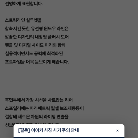
선명하게 표현합니다.
스트림라인 실루엣을
함축시킨 듯한 유선형 윈도우 라인은
깔끔한 디자인의 내장형 플러시 도어
핸들 및 디지털 사이드 미러와 함께
실용적이면서도 공력에 최적화된
프로파일을 더욱 돋보이게 해줍니다.
후면부에서 가장 시선을 사로잡는 리어
스포일러에는 파라메트릭 필셀 보조제동등이
결합돼 새로운 차원의 라이팅 연출을
선보이며 강렬한 인상을 줍니다.
[필독] 이어카 사칭 사기 주의 안내
×