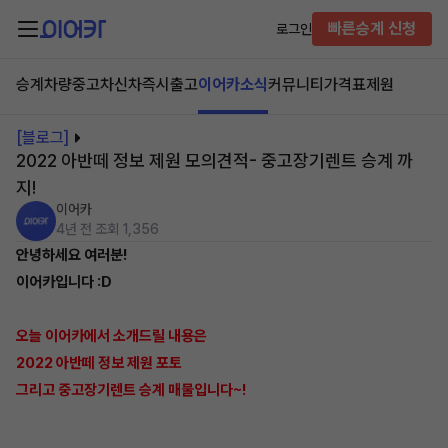
빠른승계 신청
로그인
승계차량
중고차
신차즉시출고
이어카소식
커뮤니티
가격표
제원
[블로그]
2022 아반떼 정보 제원 모의견적- 중고장기렌트 승계 까
지!
이어카
4년 전
조회 1,356
안녕하세요 여러분!
이어카입니다 :D
오늘 이어카에서 소개드릴 내용은
2022 아반떼 정보 제원 포토
그리고 중고장기렌트 승계 매물입니다~!