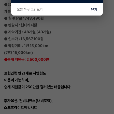
●2022 현대 아반떼 N
오늘 하루 그만보기
닫기
가솔린 2.0 터보 N DCT
● 월 렌탈료 : 743,490원
● 렌탈사 : 현대캐피탈
● 계약기간 : 48개월 (43개월)
● 인수가 : 16,567,100원
● 약정거리 : 1년 15,000km
(현재 15,000km)
●승계 지원금: 2,500,000원
보험연령 만21세로 저연령도
이용이 가능하며,
승계 지원금이 250만원 걸려있는 매물입니다.
추가옵션: 컨비니언스(내비포함),
스포츠라이트버킷시트