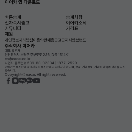
이어카 앱 다운로드
빠른승계
승계차량
신차즉시출고
이어카소식
커뮤니티
가격표
제원
개인정보처리방침
이용약관
채용공고
공지사항
브랜드
주식회사 이어카
대표 유우재
인천광역시 부평구 주부토로 236, D동 1514호
cs@eacar.co.kr
사업자 등록번호 539-88-02334 | 1877-2520
이어카는 통신판매 중개자로서 통신판매의 당사자가 아니며, 상품, 거래정보, 거래에 대하여 책임을 지지
않습니다.
Copyrightⓒ eacar. All right reserved.