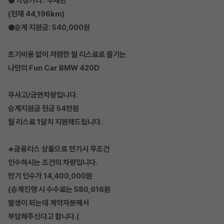
● 약정거리 : 무제한
(현재 44,196km)
●승계 지원금: 540,000원
초기비용 없이 저렴한 월 리스료로 즐기는
나만의 Fun Car BMW 420D
무사고/금연차량입니다.
승계지원금 현금 54만원
월 리스료 1달치 지원해드립니다.
※
금융리스 상품으로 만기시 무조건
인수하시는 조건의 차량입니다.
만기 인수가 14,400,000원
(승계진행 시 수수료는 580,616원
발생이 되는데 계약자분께서
부담해주신다고 합니다.(