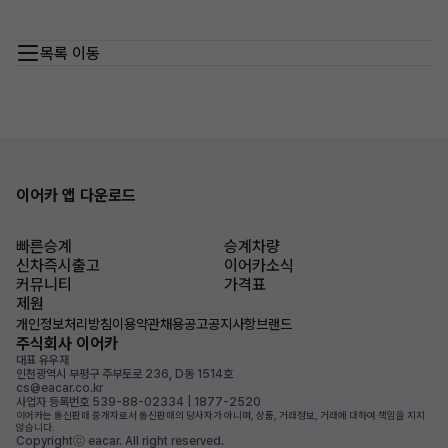
목록 이동
이어카 앱 다운로드
빠른승계
승계차량
신차즉시출고
이어카소식
커뮤니티
가격표
제원
개인정보처리방침
이용약관
채용공고
공지사항
브랜드
주식회사 이어카
대표 유우재
인천광역시 부평구 주부토로 236, D동 1514호
cs@eacar.co.kr
사업자 등록번호 539-88-02334 | 1877-2520
이어카는 통신판매 중개자로서 통신판매의 당사자가 아니며, 상품, 거래정보, 거래에 대하여 책임을 지지
않습니다.
Copyrightⓒ eacar. All right reserved.