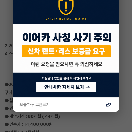
2.2018 BMW 4시리즈
리스승계 매물
●2018 BMW 4시리즈
쿠페 420d M Sport Pkg
● 월 렌트료 : 542,692원
오늘 하루 그만보기
닫기
● 렌트사 : BMW파이넨셔널코리아
● 계약기간 : 60개월 ( 44개월)
● 인수가 : 14,400,000원