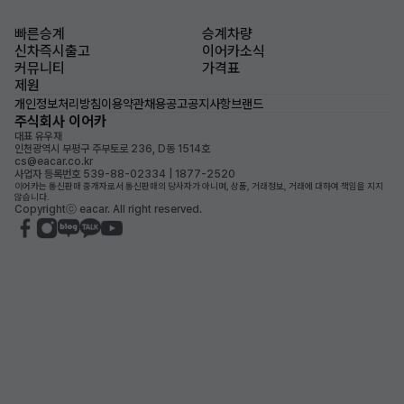
빠른승계
승계차량
신차즉시출고
이어카소식
커뮤니티
가격표
제원
개인정보처리방침
이용약관
채용공고
공지사항
브랜드
주식회사 이어카
대표 유우재
인천광역시 부평구 주부토로 236, D동 1514호
cs@eacar.co.kr
사업자 등록번호 539-88-02334 | 1877-2520
이어카는 통신판매 중개자로서 통신판매의 당사자가 아니며, 상품, 거래정보, 거래에 대하여 책임을 지지
않습니다.
Copyrightⓒ eacar. All right reserved.