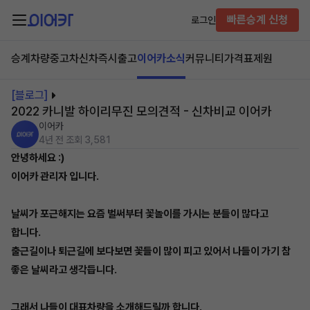
빠른승계 신청
로그인
승계차량
중고차
신차즉시출고
이어카소식
커뮤니티
가격표
제원
[블로그]
2022 카니발 하이리무진 모의견적 - 신차비교 이어카
이어카
4년 전
조회 3,581
안녕하세요 :)
이어카 관리자 입니다.
날씨가 포근해지는 요즘 벌써부터 꽃놀이를 가시는 분들이 많다고
합니다.
출근길이나 퇴근길에 보다보면 꽃들이 많이 피고 있어서 나들이 가기 참
좋은 날씨라고 생각듭니다.
그래서 나들이 대표차량을 소개해드릴까 합니다.