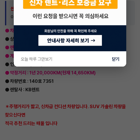
싼타페 장기렌트 승계 계약 내용
이어카
● 차종 : 현대 신형 싼타페 가솔린 2륜 익스클루시브
● 상품 : 장기렌트 승계
● 렌트료 : 593,630원
● 계약기간 : 48개월(2024.06.17)
오늘 하루 그만보기
닫기
● 인수가 : 16,692,000원
● 약정거리 : 1년 20,000KM(현재 14,650KM)
● 차량번호 : 140호 7351
● 렌탈사 : KB렌트
＊주행거리가 짧고, 신차급 컨디션 차량입니다. SUV 가솔린 차량을
찾으신다면
적극 추천 드리는 매물 입니다