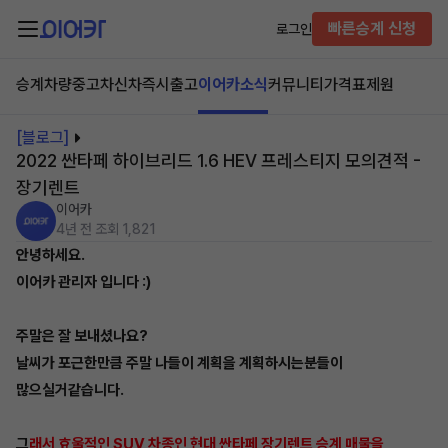
빠른승계 신청
로그인
승계차량
중고차
신차즉시출고
이어카소식
커뮤니티
가격표
제원
[블로그]
2022 싼타페 하이브리드 1.6 HEV 프레스티지 모의견적 -
장기렌트
이어카
4년 전
조회 1,821
안녕하세요.
이어카 관리자 입니다 :)
주말은 잘 보내셨나요?
날씨가 포근한만큼 주말 나들이 계획을 계획하시는분들이
많으실거같습니다.
그
래서 효울적인 SUV 차종인 현대 싼타페 장기렌트 승계 매물을