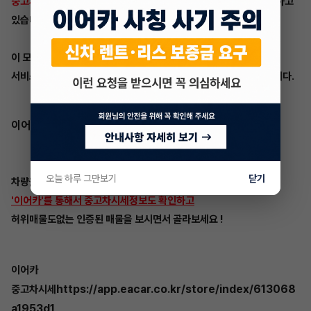
중고차시세조회/차량사고이력조회/
등등 많은 서비스를 현재 제공 하고
있습니다.
이 모든것들이 이어카에서는 무료로 이용하실 수 있습니다.
서비스가 매우 좋기 때문에 이어카는 이런 기사까지 나오는 어플 입니다.
이어카 중고차시세
오늘 하루 그만보기
닫기
차량을 알아보시거나 차량매각이 필요하시면
'이어카'를 통해서 중고차시세정보도 확인하고
허위매물도없는 인증된 매물을 보시면서 골라보세요 !
이어카
https://app.eacar.co.kr/store/index/613068
중고차시세
a1953d1