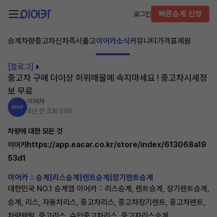
빠른승계 신청
로그인
승계차량
중고차
신차즉시출고
이어카소식
커뮤니티
가격표
제원
[블로그]
중고차 구매 더이상 허위매물에 속지마세요 ! 중고차시세정
보 무료
이어카
4년 전
조회 698
차량에 대한 모든 것
https://app.eacar.co.kr/store/index/613068a19
이어카
53d1
이어카 :: 승계|리스승계|렌트승계|장기렌트승계
대한민국 NO.1 승계앱 이어카 :: 리스승계, 렌트승계, 장기렌트승계,
승계, 리스, 자동차리스, 중고차리스, 중고차장기렌트, 중고차렌트,
차량렌탈, 중고리스, 수입중고차리스, 중고차리스승계,