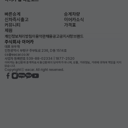
빠른승계
승계차량
신차즉시출고
이어카소식
커뮤니티
가격표
제원
개인정보처리방침
이용약관
채용공고
공지사항
브랜드
주식회사 이어카
대표 유우재
인천광역시 부평구 주부토로 236, D동 1514호
cs@eacar.co.kr
사업자 등록번호 539-88-02334 | 1877-2520
이어카는 통신판매 중개자로서 통신판매의 당사자가 아니며, 상품, 거래정보, 거래에 대하여 책임을 지지
않습니다.
Copyrightⓒ eacar. All right reserved.