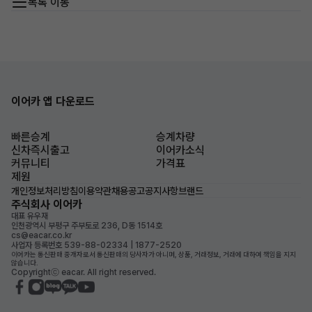
목록 이동
이어카 앱 다운로드
빠른승계
승계차량
신차즉시출고
이어카소식
커뮤니티
가격표
제원
개인정보처리방침
이용약관
채용공고
공지사항
브랜드
주식회사 이어카
대표 유우재
인천광역시 부평구 주부토로 236, D동 1514호
cs@eacar.co.kr
사업자 등록번호 539-88-02334 | 1877-2520
이어카는 통신판매 중개자로서 통신판매의 당사자가 아니며, 상품, 거래정보, 거래에 대하여 책임을 지지
않습니다.
Copyrightⓒ eacar. All right reserved.