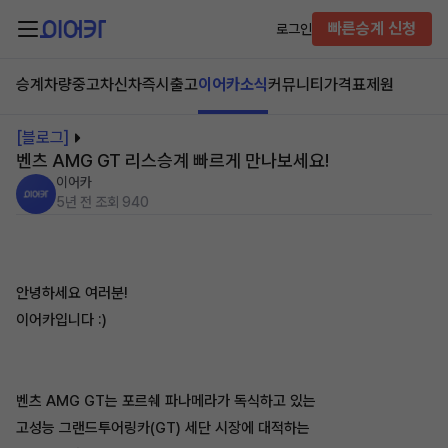
빠른승계 신청
로그인
승계차량
중고차
신차즉시출고
이어카소식
커뮤니티
가격표
제원
[블로그]
벤츠 AMG GT 리스승계 빠르게 만나보세요!
이어카
5년 전
조회 940
안녕하세요 여러분!
이어카입니다 :)
벤츠 AMG GT는 포르쉐 파나메라가 독식하고 있는
고성능 그랜드투어링카(GT) 세단 시장에 대적하는