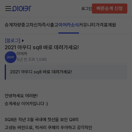
빠른승계 신청
로그인
승계차량
중고차
신차즉시출고
이어카소식
커뮤니티
가격표
제원
[블로그]
2021 아우디 sq8 바로 데려가세요!
이어카
5년 전
조회 1,046
2021 아우디 sq8 바로 데려가세요!
안녕하세요 여러분!
승계세상 이어카입니다 :)
SQ8은 작년 3월 국내에 첫선을 보인 Q8의
고성능 버전으로, 럭셔리 쿠페의 우아하고 감각적인