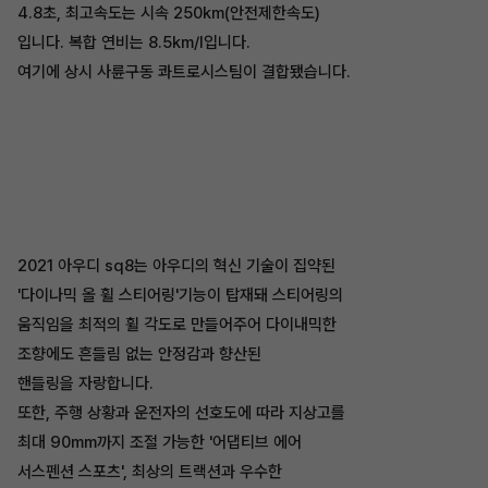
4.8초, 최고속도는 시속 250km(안전제한속도)
입니다. 복합 연비는 8.5km/I입니다.
여기에 상시 사륜구동 콰트로시스팀이 결합됐습니다.
2021 아우디 sq8는 아우디의 혁신 기술이 집약된
'다이나믹 올 휠 스티어링'기능이 탑재돼 스티어링의
움직임을 최적의 휠 각도로 만들어주어 다이내믹한
조향에도 흔들림 없는 안정감과 향산된
핸들링을 자랑합니다.
또한, 주행 상황과 운전자의 선호도에 따라 지상고를
최대 90mm까지 조절 가능한 '어댑티브 에어
서스펜션 스포츠', 최상의 트랙션과 우수한