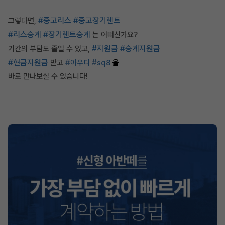
#중고리스
#중고장기렌트
그렇다면,
#리스승계
#장기렌트승계
는 어떠신가요?
#지원금
#승계지원금
기간의 부담도 줄일 수 있고,
#현금지원금
#
#
받고
아우디
sq8
을
바로 만나보실 수 있습니다!