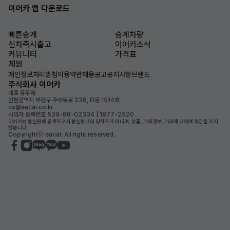
이어카 앱 다운로드
빠른승계
승계차량
신차즉시출고
이어카소식
커뮤니티
가격표
제원
개인정보처리방침
이용약관
채용공고
공지사항
브랜드
주식회사 이어카
대표 유우재
인천광역시 부평구 주부토로 236, D동 1514호
cs@eacar.co.kr
사업자 등록번호 539-88-02334 | 1877-2520
이어카는 통신판매 중개자로서 통신판매의 당사자가 아니며, 상품, 거래정보, 거래에 대하여 책임을 지지
않습니다.
Copyrightⓒ eacar. All right reserved.