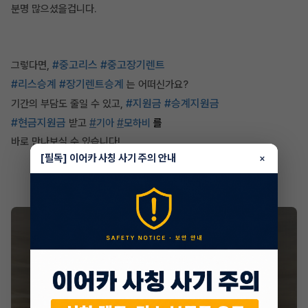
분명 많으셨을겁니다.
#중고리스
#중고장기렌트
그렇다면,
#리스승계
#장기렌트승계
는 어떠신가요?
#지원금
#승계지원금
기간의 부담도 줄일 수 있고,
#현금지원금
#
#
받고
기아
모하비
를
바로 만나보실 수 있습니다!
[필독] 이어카 사칭 사기 주의 안내
×