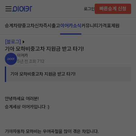
빠른승계 신청
로그인
승계차량
중고차
신차즉시출고
이어카소식
커뮤니티
가격표
제원
[블로그]
기아 모하비중고차 지원금 받고 타기!
이어카
5년 전
조회 712
기아 모하비중고차 지원금 받고 타기!
안녕하세요 여러분!
승계세상 이어카입니다 :)
기아자동차 모하비는 우여곡절을 많이 겪은 차입니다.