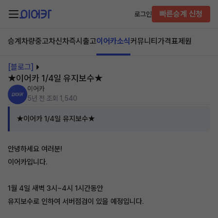
빠른승계 신청
로그인
승계차량
중고차
신차즉시출고
이어카소식
커뮤니티
가격표
제원
[블로그]
★이어카 1/4일 유지보수★
이어카
5년 전
조회 1,540
★이어카 1/4일 유지보수★
안녕하세요 여러분!
이어카입니다.
1월 4일 새벽 3시~4시 1시간동안
유지보수로 인하여 서버점검이 있을 예정입니다.