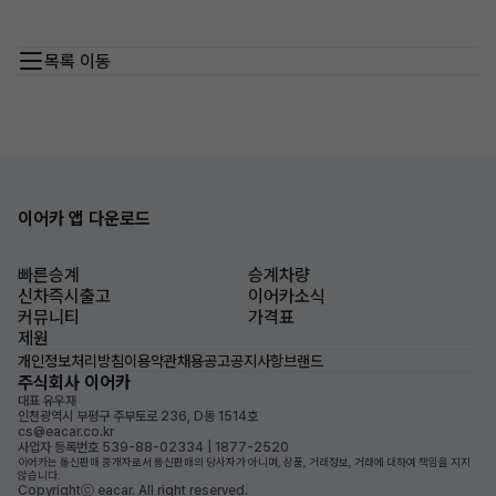
목록 이동
이어카 앱 다운로드
빠른승계
승계차량
신차즉시출고
이어카소식
커뮤니티
가격표
제원
개인정보처리방침
이용약관
채용공고
공지사항
브랜드
주식회사 이어카
대표 유우재
인천광역시 부평구 주부토로 236, D동 1514호
cs@eacar.co.kr
사업자 등록번호 539-88-02334 | 1877-2520
이어카는 통신판매 중개자로서 통신판매의 당사자가 아니며, 상품, 거래정보, 거래에 대하여 책임을 지지
않습니다.
Copyrightⓒ eacar. All right reserved.