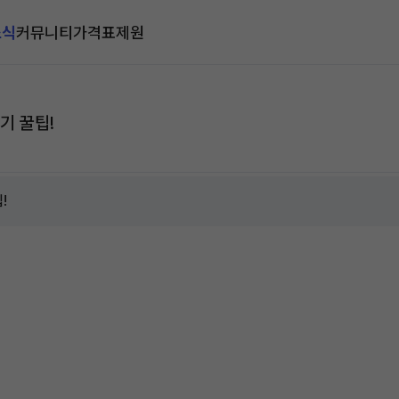
소식
커뮤니티
가격표
제원
기 꿀팁!
!