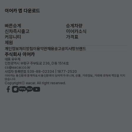
이어카 앱 다운로드
빠른승계
승계차량
신차즉시출고
이어카소식
커뮤니티
가격표
제원
개인정보처리방침
이용약관
채용공고
공지사항
브랜드
주식회사 이어카
대표 유우재
인천광역시 부평구 주부토로 236, D동 1514호
cs@eacar.co.kr
사업자 등록번호 539-88-02334 | 1877-2520
이어카는 통신판매 중개자로서 통신판매의 당사자가 아니며, 상품, 거래정보, 거래에 대하여 책임을 지지
않습니다.
Copyrightⓒ eacar. All right reserved.